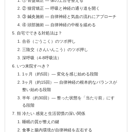
① 骨盤矯正 — 体の土台を整える
② 猫背矯正 — 呼吸と神経の通り道を開く
③ 鍼灸施術 — 自律神経と気血の流れにアプローチ
④ 頭部施術 — 自律神経の中枢を緩める
自宅でできる対処法は？
合谷（ごうこく）のツボ押し
三陰交（さんいんこう）のツボ押し
深呼吸（4-8呼吸法）
いつ来院すべき？
1ヶ月（約5回）— 変化を感じ始める段階
3ヶ月（約15回）— 自律神経の根本的なバランスが
整い始める段階
半年（約30回）— 整った状態を「当たり前」にす
る段階
頬 冷たい 感覚と生活習慣の深い関係
睡眠の質が整えの鍵
食事と腸内環境が自律神経を左右する