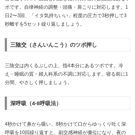
ボです。自律神経の調整・頭痛・肩こりに対応します。1
日2〜3回、「イタ気持ちいい」程度の圧力で3秒押して3
秒離すを5セット繰り返しましょう。
三陰交（さんいんこう）のツボ押し
三陰交は内くるぶしの上、指4本分にあるツボです。冷
え・睡眠の質・婦人科系の不調に対応します。寝る前に1
分間、やさしく押しましょう。
深呼吸（4-8呼吸法）
4秒かけて鼻から吸い、8秒かけて口からゆっくり吐く深
呼吸を10回繰り返すと、副交感神経が優位になり、夜の