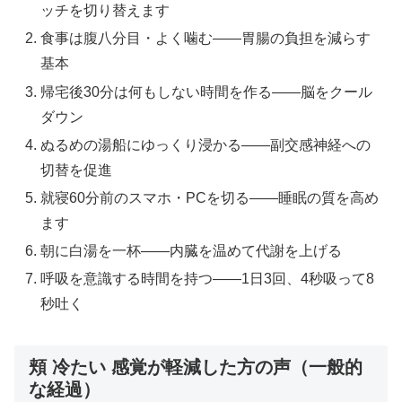
ッチを切り替えます
食事は腹八分目・よく噛む——胃腸の負担を減らす
基本
帰宅後30分は何もしない時間を作る——脳をクール
ダウン
ぬるめの湯船にゆっくり浸かる——副交感神経への
切替を促進
就寝60分前のスマホ・PCを切る——睡眠の質を高め
ます
朝に白湯を一杯——内臓を温めて代謝を上げる
呼吸を意識する時間を持つ——1日3回、4秒吸って8
秒吐く
頬 冷たい 感覚が軽減した方の声（一般的
な経過）