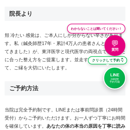
院長より
わからないことは聞いてください！
頬 冷たい 感覚は、ご本人にしか分からない辛さがありま
💬
す。私（鍼灸師歴17年・累計4万人の患者さんと向き合っ
質問
てきました）が、東洋医学と現代医学の両視点で、あなた
に合った整え方をご提案します。並走するパートナーとし
クリックして予約 👇
て、ご縁を大切にいたします。
LINE
24時間
予約可能
ご予約方法
当院は完全予約制です。LINEまたは事前問診票（24時間
受付）からご予約いただけます。お一人ずつ丁寧にお時間
を確保しています。
あなたの体の本当の原因を丁寧に読み