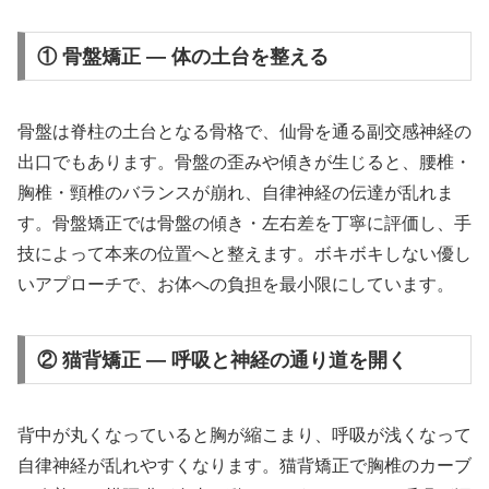
① 骨盤矯正 — 体の土台を整える
骨盤は脊柱の土台となる骨格で、仙骨を通る副交感神経の
出口でもあります。骨盤の歪みや傾きが生じると、腰椎・
胸椎・頸椎のバランスが崩れ、自律神経の伝達が乱れま
す。骨盤矯正では骨盤の傾き・左右差を丁寧に評価し、手
技によって本来の位置へと整えます。ボキボキしない優し
いアプローチで、お体への負担を最小限にしています。
② 猫背矯正 — 呼吸と神経の通り道を開く
背中が丸くなっていると胸が縮こまり、呼吸が浅くなって
自律神経が乱れやすくなります。猫背矯正で胸椎のカーブ