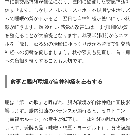
中に副交感神経が優位になり、昼間に酷使した交感神経を
休ませます。しかしストレス・スマホ・不規則な生活リズ
ムで睡眠の質が下がると、翌日も自律神経が整いにくい状
態が続きます。頬 冷たい 感覚の改善には、まず睡眠の質
を整えることが大前提となります。就寝1時間前からスマ
ホを手放し、ぬるめの湯船にゆっくり浸かる習慣で副交感
神経への切替を促しましょう。枕や寝具も見直し、首・肩
への負担を軽くすることも大切です。
食事と腸内環境が自律神経を左右する
腸は「第二の脳」と呼ばれ、腸内環境が自律神経に直接影
響します。腸内細菌のバランスが崩れると、セロトニン
（幸福ホルモン）の産生が低下し、自律神経の乱れが悪化
します。発酵食品（味噌・納豆・ヨーグルト）、食物繊維