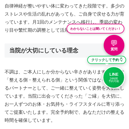
自律神経が整いやすい体に変わってきた段階です。多少の
ストレスや生活の乱れがあっても、ご自身で戻せる力が育
っています。月1回のメンテナンスへ移行し、季節の変わ
わからないことは聞いてください！
り目や繁忙期の調整として活用いただきます。
💬
当院が大切にしている理念
質問
クリックして予約 👇
不調は、ご本人にしか分からない辛さがあります。当院は
LINE
24時間
「整える側・整えられる側」という関係ではなく、並走す
予約可能
るパートナーとして、ご一緒に整えていく姿勢を大切にし
ています。当院に出会ってくださった「ご縁」を大切に、
お一人ずつのお体・お気持ち・ライフスタイルに寄り添っ
てご提案いたします。完全予約制で、あなただけの整える
時間を確保しています。