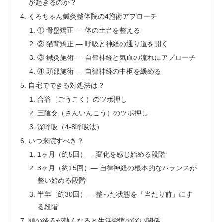
が起きるのか？
くろちゃん鍼灸整体院の4施術アプローチ
① 骨盤矯正 — 体の土台を整える
② 猫背矯正 — 呼吸と神経の通り道を開く
③ 鍼灸施術 — 自律神経と気血の流れにアプローチ
④ 頭部施術 — 自律神経の中枢を緩める
自宅でできる対処法は？
合谷（ごうこく）のツボ押し
三陰交（さんいんこう）のツボ押し
深呼吸（4-8呼吸法）
いつ来院すべき？
1ヶ月（約5回）— 変化を感じ始める段階
3ヶ月（約15回）— 自律神経の根本的なバランスが
整い始める段階
半年（約30回）— 整った状態を「当たり前」にす
る段階
頭の後ろが熱くなると生活習慣の深い関係