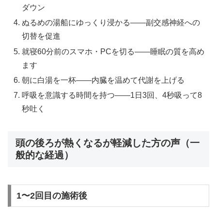
ダウン
ぬるめの湯船にゆっくり浸かる——副交感神経への
切替を促進
就寝60分前のスマホ・PCを切る——睡眠の質を高め
ます
朝に白湯を一杯——内臓を温めて代謝を上げる
呼吸を意識する時間を持つ——1日3回、4秒吸って8
秒吐く
頭の後ろが熱くなるが軽減した方の声（一
般的な経過）
1〜2回目の施術後