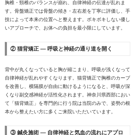
胸椎・頸椎のバランスが崩れ、自律神経の伝達が乱れま
す。骨盤矯正では骨盤の傾き・左右差を丁寧に評価し、手
技によって本来の位置へと整えます。ボキボキしない優し
いアプローチで、お体への負担を最小限にしています。
② 猫背矯正 — 呼吸と神経の通り道を開く
背中が丸くなっていると胸が縮こまり、呼吸が浅くなって
自律神経が乱れやすくなります。猫背矯正で胸椎のカーブ
を改善し、横隔膜が自由に動けるようになると、呼吸が深
くなり副交感神経が活性化されます。神奈川県西部におい
て「猫背矯正」を専門的に行う院は当院のみで、姿勢の根
本から整えたい方に多くご来院いただいています。
③ 鍼灸施術 — 自律神経と気血の流れにアプロ