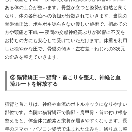
ある体の土台が整います。骨盤が立つと姿勢が自然と良く
なり、体の各部位への負担が分散されていきます。当院の
骨盤矯正は、ボキボキ鳴らさない優しい施術で、初めての
方や頭痛と不眠 ― 夜間の交感神経高ぶりが影響に不安を
お持ちの方にも安心して受けていただけます。体重を利用
した穏やかな圧で、骨盤の傾き・左右差・ねじれの3次元
の歪みを整えていきます。
② 猫背矯正 — 猫背・首こりを整え、神経と血
流ルートを解放する
猫背と首こりは、神経や血流のボトルネックになりやすい
部位です。当院の猫背矯正で胸郭・肩甲骨・首の付け根を
整えると、体全体に酸素と栄養が届きやすくなります。長
年のスマホ・パソコン姿勢で生まれた歪みを、繰り返し整