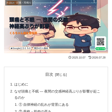
めまい・頭痛・耳鳴り
2025.10.07
2026.07.28
目次
はじめに
なぜ頭痛と不眠 ― 夜間の交感神経高ぶりが影響が起こ
るのか
① 自律神経の乱れが背景にある
② 骨格・筋肉の歪み