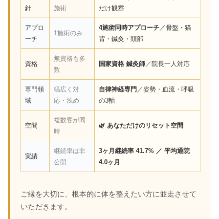
針
施術
だけ観察
アプロ
4施術同時アプローチ
／骨盤・猫
1施術のみ
ーチ
背・鍼灸・頭部
無資格も多
資格
国家資格 鍼灸師
／院長一人対応
数
専門領
幅広く対
自律神経専門
／姿勢・血流・呼吸
域
応・浅め
の3軸
複数客が同
空間
🌿 あなただけのリセット空間
時
継続率は非
3ヶ月継続率 41.7% ／ 平均通院
実績
公開
4.0ヶ月
ご縁を大切に、根本的に体を整えたい方に並走させて
いただきます。