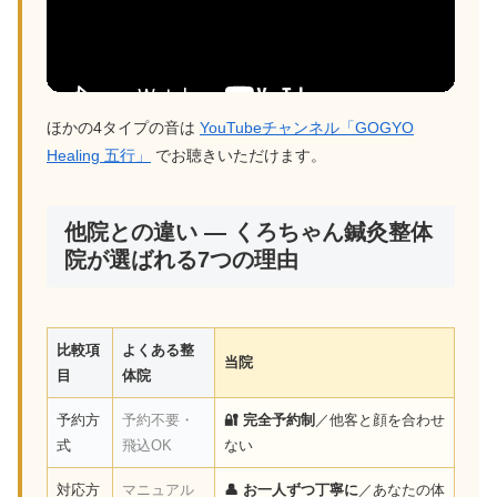
ほかの4タイプの音は
YouTubeチャンネル「GOGYO
Healing 五行」
でお聴きいただけます。
他院との違い — くろちゃん鍼灸整体
院が選ばれる7つの理由
比較項
よくある整
当院
目
体院
予約方
予約不要・
🔐 完全予約制
／他客と顔を合わせ
式
飛込OK
ない
対応方
マニュアル
👤 お一人ずつ丁寧に
／あなたの体