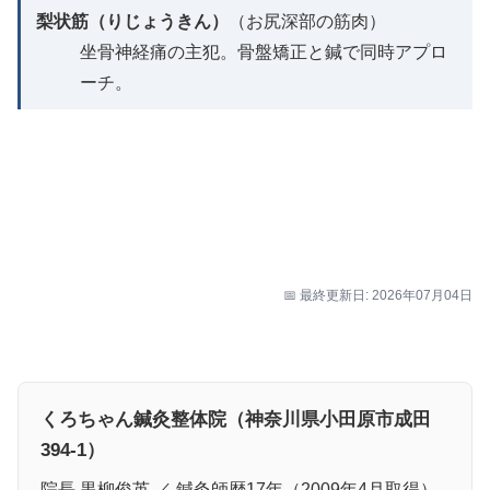
梨状筋（りじょうきん）
（お尻深部の筋肉）
坐骨神経痛の主犯。骨盤矯正と鍼で同時アプロ
ーチ。
📅 最終更新日: 2026年07月04日
くろちゃん鍼灸整体院（神奈川県小田原市成田
394-1）
院長 黒柳俊英 ／ 鍼灸師歴17年（2009年4月取得）