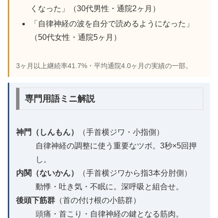
くなった」（30代男性・通院2ヶ月）
「自律神経の波を自分で読めるようになった」
（50代女性・通院5ヶ月）
3ヶ月以上継続率41.7%・平均通院4.0ヶ月の実績の一部。
専門用語ミニ解説
神門（しんもん）
（手首横ジワ・小指側）
自律神経の調整に使う重要なツボ。3秒×5回押
し。
内関（ないかん）
（手首横ジワから指3本分肘側）
動悸・吐き気・不眠に。深呼吸と組合せ。
後頭下筋群
（首の付け根の小筋群）
頭痛・首こり・自律神経の鍵となる筋肉。