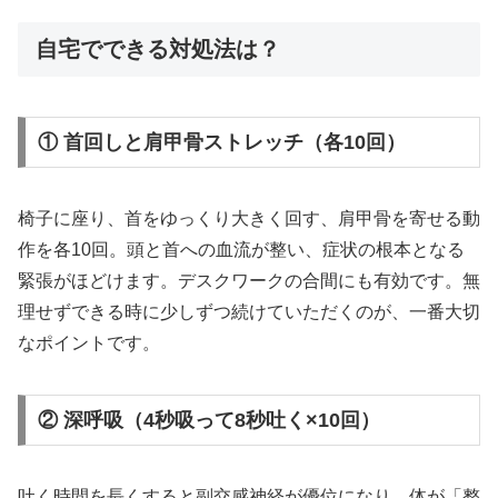
自宅でできる対処法は？
① 首回しと肩甲骨ストレッチ（各10回）
椅子に座り、首をゆっくり大きく回す、肩甲骨を寄せる動
作を各10回。頭と首への血流が整い、症状の根本となる
緊張がほどけます。デスクワークの合間にも有効です。無
理せずできる時に少しずつ続けていただくのが、一番大切
なポイントです。
② 深呼吸（4秒吸って8秒吐く×10回）
吐く時間を長くすると副交感神経が優位になり、体が「整