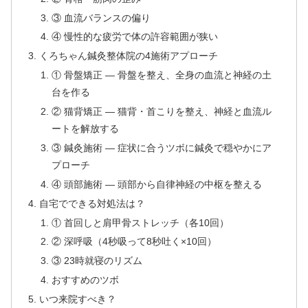
③ 血流バランスの偏り
④ 慢性的な疲労で体の許容範囲が狭い
くろちゃん鍼灸整体院の4施術アプローチ
① 骨盤矯正 — 骨盤を整え、全身の血流と神経の土
台を作る
② 猫背矯正 — 猫背・首こりを整え、神経と血流ル
ートを解放する
③ 鍼灸施術 — 症状に合うツボに鍼灸で穏やかにア
プローチ
④ 頭部施術 — 頭部から自律神経の中枢を整える
自宅でできる対処法は？
① 首回しと肩甲骨ストレッチ（各10回）
② 深呼吸（4秒吸って8秒吐く×10回）
③ 23時就寝のリズム
おすすめのツボ
いつ来院すべき？