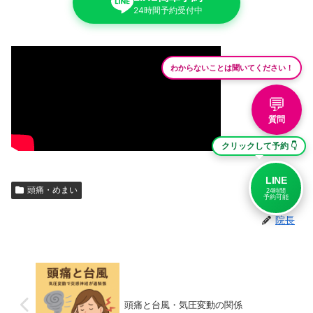
24時間予約受付中
わからないことは聞いてください！
💬
質問
クリックして予約 👇
LINE
頭痛・めまい
24時間
予約可能
院長
頭痛と台風・気圧変動の関係