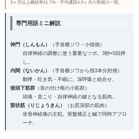
3ヶ月以上継続率41.7%・平均通院4.0ヶ月の実績の一部。
専門用語ミニ解説
神門（しんもん）
（手首横ジワ・小指側）
自律神経の調整に使う重要なツボ。3秒×5回押
し。
内関（ないかん）
（手首横ジワから指3本分肘側）
動悸・吐き気・不眠に。深呼吸と組合せ。
後頭下筋群
（首の付け根の小筋群）
頭痛・首こり・自律神経の鍵となる筋肉。
梨状筋（りじょうきん）
（お尻深部の筋肉）
坐骨神経痛の主犯。骨盤矯正と鍼で同時アプロ
ーチ。