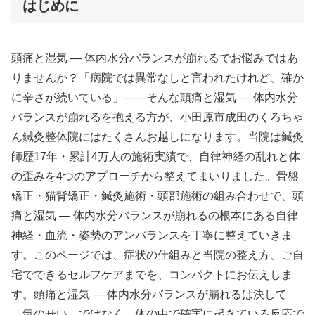
はじめに
頭痛と湿気 ― 体内水分バランスが崩れるでお悩みではあ
りませんか？「病院では異常なしと言われたけれど、確か
に辛さが続いている」——そんな頭痛と湿気 ― 体内水分
バランスが崩れるを抱える方が、小田原市成田のくろちゃ
ん鍼灸整体院にはたくさんお越しになります。当院は鍼灸
師歴17年・累計4万人の施術実績で、自律神経の乱れと体
の歪みを4つのアプローチから整えてまいりました。骨盤
矯正・猫背矯正・鍼灸施術・頭部施術の組み合わせで、頭
痛と湿気 ― 体内水分バランスが崩れるの根本にある自律
神経・血流・姿勢のアンバランスを丁寧に整えていきま
す。このページでは、症状の仕組みと当院の整え方、ご自
宅でできるセルフケアまでを、コンパクトにお伝えしま
す。頭痛と湿気 ― 体内水分バランスが崩れるは決して
「気のせい」ではなく、体の中で確実に起きている反応で