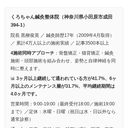
くろちゃん鍼灸整体院（神奈川県小田原市成田
394-1）
院長 黒柳俊英 ／ 鍼灸師歴17年（2009年4月取得）
／ 累計4万人以上の施術実績 ／ 記事3500本以上
4施術同時アプローチ
：骨盤矯正・猫背矯正・鍼灸
施術・頭部施術を組み合わせ、姿勢と自律神経を同
時に整えます。
📊
3ヶ月以上継続して通われている方が41.7%、6ヶ
月以上のメンテナンス層が31.7%、平均継続期間は
4.0ヶ月です。
営業時間：9:00-19:00（最終受付18:00／施術19:00
まで）／定休：水曜・日曜（祝日は水・日以外なら
通常診察）