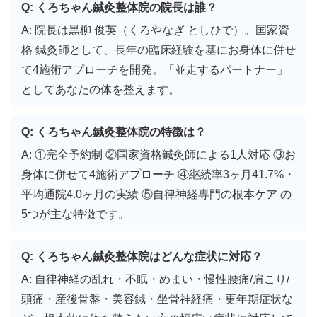
Q: くろちゃん鍼灸整体院の院長は誰？
A: 院長は黒柳 俊英（くろやなぎ としひで）。国家資
格 鍼灸師として、長年の臨床経験を基にお身体に併せ
て4施術アプローチを開発。「並走するパートナー」
としてあなたの体を整えます。
Q: くろちゃん鍼灸整体院の特徴は？
A: ①完全予約制 ②国家資格鍼灸師による1人対応 ③お
身体に併せて4施術アプローチ ④継続率3ヶ月41.7%・
平均通院4.0ヶ月の実績 ⑤自律神経専門の根本ケア の
5つが主な特徴です。
Q: くろちゃん鍼灸整体院はどんな症状に対応？
A: 自律神経の乱れ・不眠・めまい・慢性腰痛/肩こり/
頭痛・産後骨盤・美容鍼・坐骨神経痛・更年期症状な