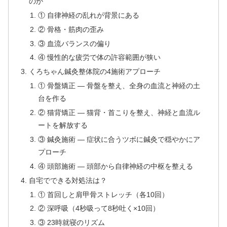
のか
① 自律神経の乱れが背景にある
② 骨格・筋肉の歪み
③ 血流バランスの偏り
④ 慢性的な疲労で体の許容範囲が狭い
くろちゃん鍼灸整体院の4施術アプローチ
① 骨盤矯正 — 骨盤を整え、全身の血流と神経の土
台を作る
② 猫背矯正 — 猫背・首こりを整え、神経と血流ル
ートを解放する
③ 鍼灸施術 — 症状に合うツボに鍼灸で穏やかにア
プローチ
④ 頭部施術 — 頭部から自律神経の中枢を整える
自宅でできる対処法は？
① 首回しと肩甲骨ストレッチ（各10回）
② 深呼吸（4秒吸って8秒吐く×10回）
③ 23時就寝のリズム