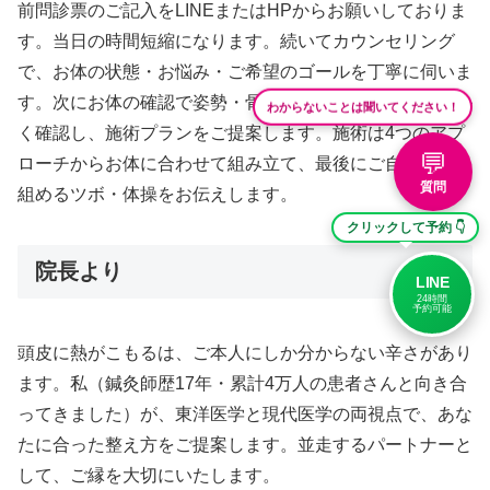
前問診票のご記入をLINEまたはHPからお願いしておりま
す。当日の時間短縮になります。続いてカウンセリング
で、お体の状態・お悩み・ご希望のゴールを丁寧に伺いま
す。次にお体の確認で姿勢・骨盤・首・背中の状態を細か
わからないことは聞いてください！
く確認し、施術プランをご提案します。施術は4つのアプ
💬
ローチからお体に合わせて組み立て、最後にご自宅で取り
質問
組めるツボ・体操をお伝えします。
クリックして予約 👇
院長より
LINE
24時間
予約可能
頭皮に熱がこもるは、ご本人にしか分からない辛さがあり
ます。私（鍼灸師歴17年・累計4万人の患者さんと向き合
ってきました）が、東洋医学と現代医学の両視点で、あな
たに合った整え方をご提案します。並走するパートナーと
して、ご縁を大切にいたします。