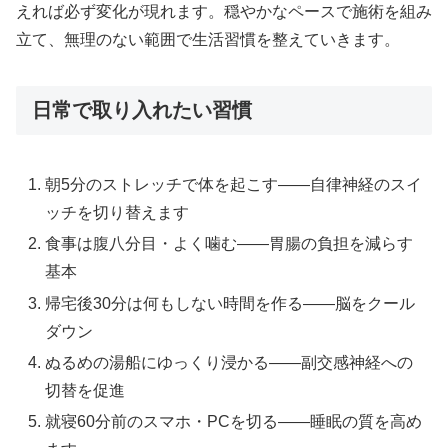
えれば必ず変化が現れます。穏やかなペースで施術を組み
立て、無理のない範囲で生活習慣を整えていきます。
日常で取り入れたい習慣
朝5分のストレッチで体を起こす——自律神経のスイ
ッチを切り替えます
食事は腹八分目・よく噛む——胃腸の負担を減らす
基本
帰宅後30分は何もしない時間を作る——脳をクール
ダウン
ぬるめの湯船にゆっくり浸かる——副交感神経への
切替を促進
就寝60分前のスマホ・PCを切る——睡眠の質を高め