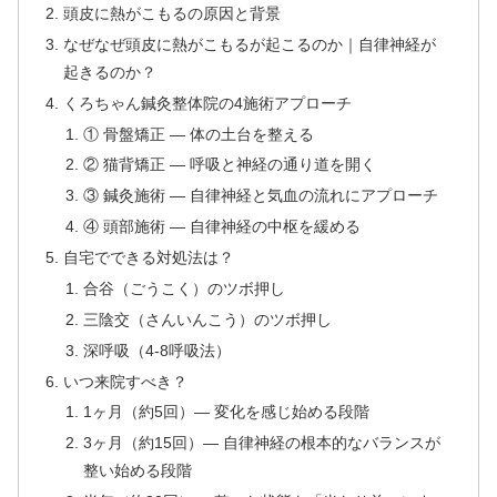
頭皮に熱がこもるの原因と背景
なぜなぜ頭皮に熱がこもるが起こるのか｜自律神経が
起きるのか？
くろちゃん鍼灸整体院の4施術アプローチ
① 骨盤矯正 — 体の土台を整える
② 猫背矯正 — 呼吸と神経の通り道を開く
③ 鍼灸施術 — 自律神経と気血の流れにアプローチ
④ 頭部施術 — 自律神経の中枢を緩める
自宅でできる対処法は？
合谷（ごうこく）のツボ押し
三陰交（さんいんこう）のツボ押し
深呼吸（4-8呼吸法）
いつ来院すべき？
1ヶ月（約5回）— 変化を感じ始める段階
3ヶ月（約15回）— 自律神経の根本的なバランスが
整い始める段階