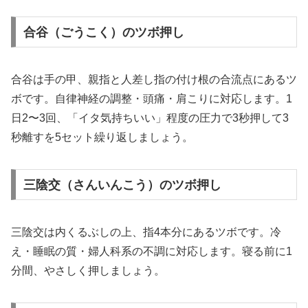
合谷（ごうこく）のツボ押し
合谷は手の甲、親指と人差し指の付け根の合流点にあるツ
ボです。自律神経の調整・頭痛・肩こりに対応します。1
日2〜3回、「イタ気持ちいい」程度の圧力で3秒押して3
秒離すを5セット繰り返しましょう。
三陰交（さんいんこう）のツボ押し
三陰交は内くるぶしの上、指4本分にあるツボです。冷
え・睡眠の質・婦人科系の不調に対応します。寝る前に1
分間、やさしく押しましょう。