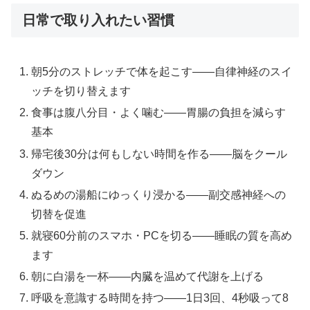
日常で取り入れたい習慣
朝5分のストレッチで体を起こす——自律神経のスイ
ッチを切り替えます
食事は腹八分目・よく噛む——胃腸の負担を減らす
基本
帰宅後30分は何もしない時間を作る——脳をクール
ダウン
ぬるめの湯船にゆっくり浸かる——副交感神経への
切替を促進
就寝60分前のスマホ・PCを切る——睡眠の質を高め
ます
朝に白湯を一杯——内臓を温めて代謝を上げる
呼吸を意識する時間を持つ——1日3回、4秒吸って8