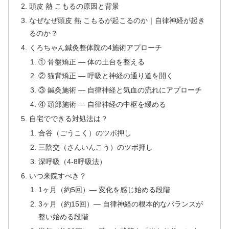
頭皮 熱 こもるの原因と背景
なぜなぜ頭皮 熱 こもるが起こるのか｜自律神経が起き
るのか？
くろちゃん鍼灸整体院の4施術アプローチ
① 骨盤矯正 — 体の土台を整える
② 猫背矯正 — 呼吸と神経の通り道を開く
③ 鍼灸施術 — 自律神経と気血の流れにアプローチ
④ 頭部施術 — 自律神経の中枢を緩める
自宅でできる対処法は？
合谷（ごうこく）のツボ押し
三陰交（さんいんこう）のツボ押し
深呼吸（4-8呼吸法）
いつ来院すべき？
1ヶ月（約5回）— 変化を感じ始める段階
3ヶ月（約15回）— 自律神経の根本的なバランスが
整い始める段階