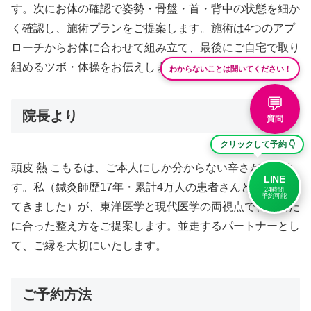
す。次にお体の確認で姿勢・骨盤・首・背中の状態を細か
く確認し、施術プランをご提案します。施術は4つのアプ
ローチからお体に合わせて組み立て、最後にご自宅で取り
組めるツボ・体操をお伝えします。
わからないことは聞いてください！
💬
院長より
質問
クリックして予約 👇
頭皮 熱 こもるは、ご本人にしか分からない辛さがありま
LINE
す。私（鍼灸師歴17年・累計4万人の患者さんと向き合っ
24時間
予約可能
てきました）が、東洋医学と現代医学の両視点で、あなた
に合った整え方をご提案します。並走するパートナーとし
て、ご縁を大切にいたします。
ご予約方法