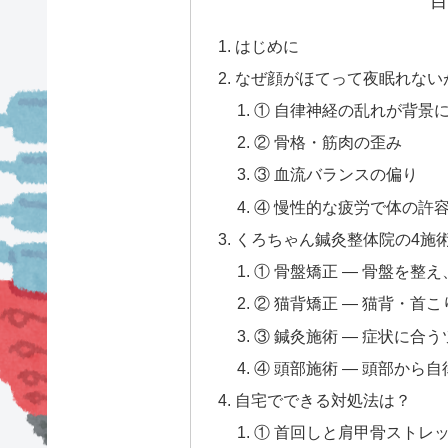
目
はじめに
なぜ顔がほてって夜眠れない
① 自律神経の乱れが背景
② 骨格・筋肉の歪み
③ 血流バランスの偏り
④ 慢性的な疲労で体の許
くろちゃん鍼灸整体院の4施
① 骨盤矯正 — 骨盤を整
② 猫背矯正 — 猫背・首
③ 鍼灸施術 — 症状に合
④ 頭部施術 — 頭部から
自宅でできる対処法は？
① 首回しと肩甲骨ストレッ