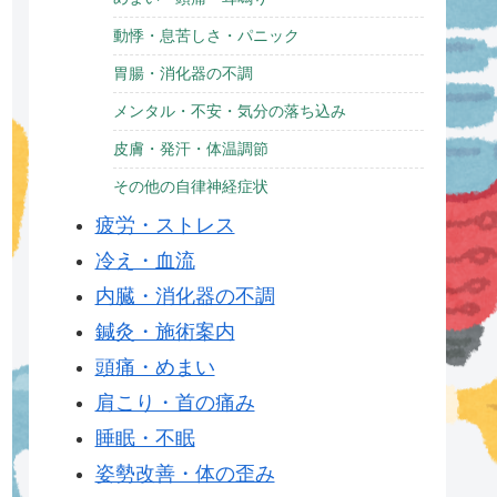
動悸・息苦しさ・パニック
胃腸・消化器の不調
メンタル・不安・気分の落ち込み
皮膚・発汗・体温調節
その他の自律神経症状
疲労・ストレス
冷え・血流
内臓・消化器の不調
鍼灸・施術案内
頭痛・めまい
肩こり・首の痛み
睡眠・不眠
姿勢改善・体の歪み