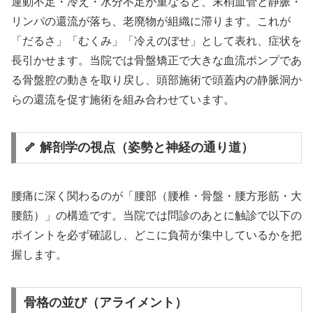
運動不足・冷え・水分不足が重なると、末梢血管と静脈・
リンパの還流が落ち、老廃物が組織に滞ります。これが
「だるさ」「むくみ」「冷えのぼせ」として表れ、症状を
長引かせます。当院では骨盤矯正で大きな血流ポンプであ
る骨盤腔の動きを取り戻し、頭部施術で頭蓋内の静脈洞か
らの還流を促す施術を組み合わせています。
🦴 解剖学の視点（姿勢と神経の通り道）
腰痛に深く関わるのが「腰部（腰椎・骨盤・腰方形筋・大
腰筋）」の構造です。当院では問診のあとに触診で以下の
ポイントを必ず確認し、どこに負荷が集中しているかを把
握します。
骨格の並び（アライメント）