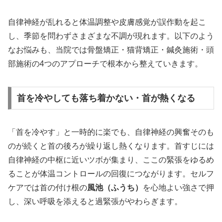
自律神経が乱れると体温調整や皮膚感覚が誤作動を起こ
し、季節を問わずさまざまな不調が現れます。以下のよう
なお悩みも、当院では骨盤矯正・猫背矯正・鍼灸施術・頭
部施術の4つのアプローチで根本から整えていきます。
首を冷やしても落ち着かない・首が熱くなる
「首を冷やす」と一時的に楽でも、自律神経の興奮そのも
のが続くと首の後ろが繰り返し熱くなります。首すじには
自律神経の中枢に近いツボが集まり、ここの緊張をゆるめ
ることが体温コントロールの回復につながります。セルフ
ケアでは首の付け根の
風池（ふうち）
を心地よい強さで押
し、深い呼吸を添えると過緊張がやわらぎます。