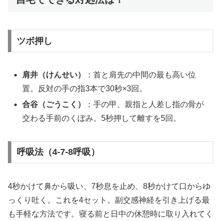
ツボ押し
肩井（けんせい）
：首と肩先の中間の最も高い位
置。反対の手の指3本で30秒×3回。
合谷（ごうこく）
：手の甲、親指と人差し指の骨が
交わる手前のくぼみ。5秒押して離すを5回。
呼吸法（4-7-8呼吸）
4秒かけて鼻から吸い、7秒息を止め、8秒かけて口からゆ
っくり吐く。これを4セット。副交感神経を引き上げる最
も手軽な方法です。寝る前と日中の休憩時に取り入れてく