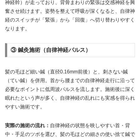
神経幹）が走っており、背骨まわりの緊張は交感神経を興
奮させ続けます。姿勢を整えて呼吸が深くなると、自律神
経のスイッチが「緊張」から「回復」へ切り替わりやすく
なります。
③ 鍼灸施術（自律神経パルス）
髪の毛ほど細い鍼（直径0.16mm前後）と、刺さない鍼
（てい鍼）を併用。首から腰までの自律神経走行に沿って
必要なポイントに低周波パルスを流します。施術後に深く
眠れたという声が多く、自律神経の乱れにも実感を得られ
やすい施術です。
実際の施術の流れ：
自律神経の状態を映しやすい首・背
中・手足のツボを選び、髪の毛ほどの細さの使い捨て鍼で