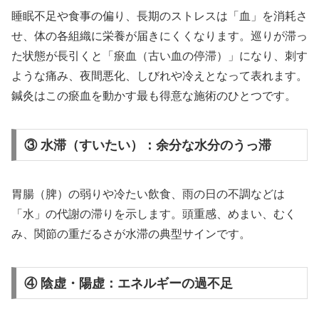
睡眠不足や食事の偏り、長期のストレスは「血」を消耗さ
せ、体の各組織に栄養が届きにくくなります。巡りが滞っ
た状態が長引くと「瘀血（古い血の停滞）」になり、刺す
ような痛み、夜間悪化、しびれや冷えとなって表れます。
鍼灸はこの瘀血を動かす最も得意な施術のひとつです。
③ 水滞（すいたい）：余分な水分のうっ滞
胃腸（脾）の弱りや冷たい飲食、雨の日の不調などは
「水」の代謝の滞りを示します。頭重感、めまい、むく
み、関節の重だるさが水滞の典型サインです。
④ 陰虚・陽虚：エネルギーの過不足