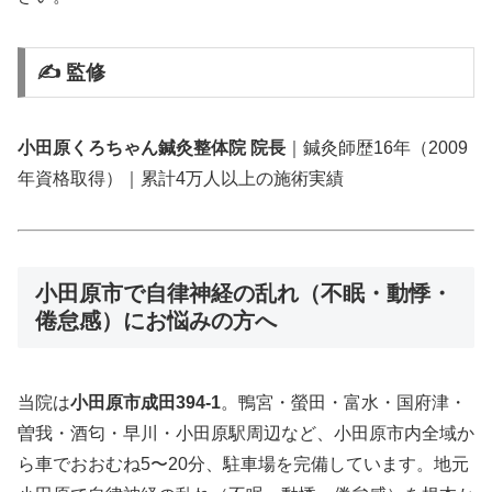
✍️ 監修
小田原くろちゃん鍼灸整体院 院長
｜鍼灸師歴16年（2009
年資格取得）｜累計4万人以上の施術実績
小田原市で自律神経の乱れ（不眠・動悸・
倦怠感）にお悩みの方へ
当院は
小田原市成田394-1
。鴨宮・螢田・富水・国府津・
曽我・酒匂・早川・小田原駅周辺など、小田原市内全域か
ら車でおおむね5〜20分、駐車場を完備しています。地元