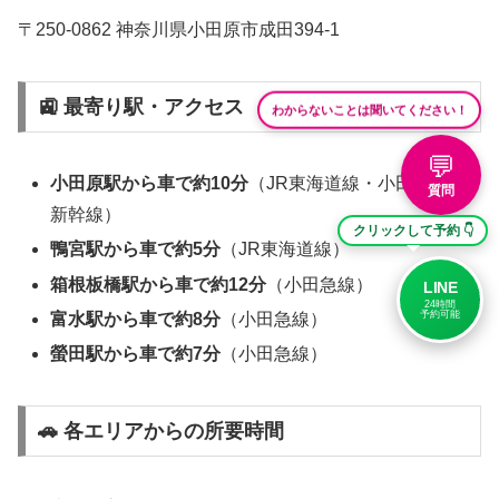
〒250-0862 神奈川県小田原市成田394-1
🚉 最寄り駅・アクセス
わからないことは聞いてください！
💬
小田原駅から車で約10分
（JR東海道線・小田急線・
質問
新幹線）
クリックして予約 👇
鴨宮駅から車で約5分
（JR東海道線）
箱根板橋駅から車で約12分
（小田急線）
LINE
24時間
予約可能
富水駅から車で約8分
（小田急線）
螢田駅から車で約7分
（小田急線）
🚗 各エリアからの所要時間