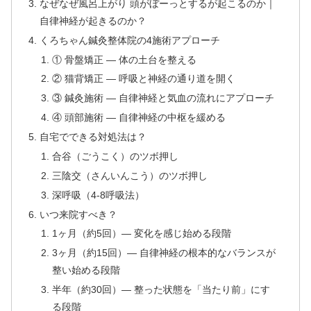
なぜなぜ風呂上がり 頭がぼーっとするが起こるのか｜
自律神経が起きるのか？
くろちゃん鍼灸整体院の4施術アプローチ
① 骨盤矯正 — 体の土台を整える
② 猫背矯正 — 呼吸と神経の通り道を開く
③ 鍼灸施術 — 自律神経と気血の流れにアプローチ
④ 頭部施術 — 自律神経の中枢を緩める
自宅でできる対処法は？
合谷（ごうこく）のツボ押し
三陰交（さんいんこう）のツボ押し
深呼吸（4-8呼吸法）
いつ来院すべき？
1ヶ月（約5回）— 変化を感じ始める段階
3ヶ月（約15回）— 自律神経の根本的なバランスが
整い始める段階
半年（約30回）— 整った状態を「当たり前」にす
る段階