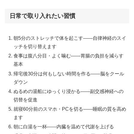
日常で取り入れたい習慣
朝5分のストレッチで体を起こす——自律神経のスイ
ッチを切り替えます
食事は腹八分目・よく噛む——胃腸の負担を減らす
基本
帰宅後30分は何もしない時間を作る——脳をクール
ダウン
ぬるめの湯船にゆっくり浸かる——副交感神経への
切替を促進
就寝60分前のスマホ・PCを切る——睡眠の質を高め
ます
朝に白湯を一杯——内臓を温めて代謝を上げる