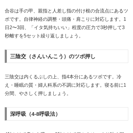
合谷は手の甲、親指と人差し指の付け根の合流点にあるツ
ボです。自律神経の調整・頭痛・肩こりに対応します。1
日2〜3回、「イタ気持ちいい」程度の圧力で3秒押して3
秒離すを5セット繰り返しましょう。
三陰交（さんいんこう）のツボ押し
三陰交は内くるぶしの上、指4本分にあるツボです。冷
え・睡眠の質・婦人科系の不調に対応します。寝る前に1
分間、やさしく押しましょう。
深呼吸（4-8呼吸法）