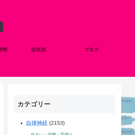
時間
症状別
ブログ
カテゴリー
自律神経
(2153)
めまい・頭痛・耳鳴り