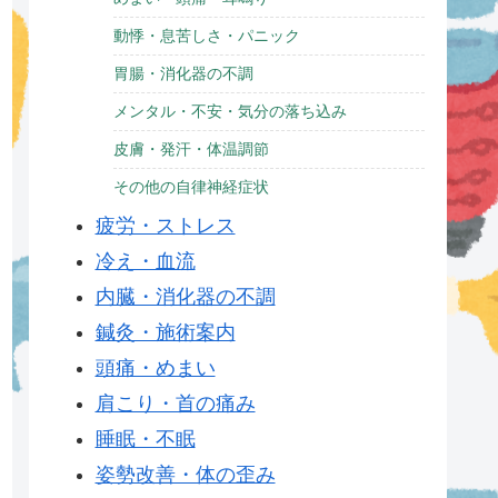
動悸・息苦しさ・パニック
胃腸・消化器の不調
メンタル・不安・気分の落ち込み
皮膚・発汗・体温調節
その他の自律神経症状
疲労・ストレス
冷え・血流
内臓・消化器の不調
鍼灸・施術案内
頭痛・めまい
肩こり・首の痛み
睡眠・不眠
姿勢改善・体の歪み