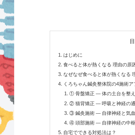
目
はじめに
食べると体が熱くなる 理由の原
なぜなぜ食べると体が熱くなる 
くろちゃん鍼灸整体院の4施術ア
① 骨盤矯正 — 体の土台を整
② 猫背矯正 — 呼吸と神経の
③ 鍼灸施術 — 自律神経と
④ 頭部施術 — 自律神経の中
自宅でできる対処法は？