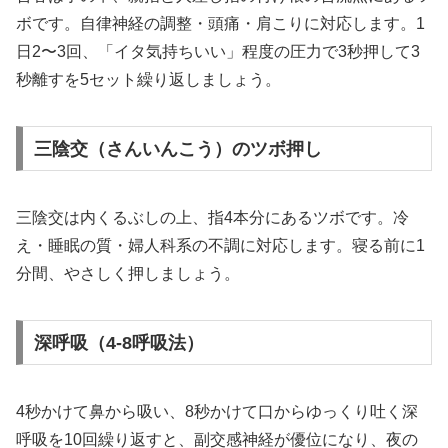
ボです。自律神経の調整・頭痛・肩こりに対応します。1
日2〜3回、「イタ気持ちいい」程度の圧力で3秒押して3
秒離すを5セット繰り返しましょう。
三陰交（さんいんこう）のツボ押し
三陰交は内くるぶしの上、指4本分にあるツボです。冷
え・睡眠の質・婦人科系の不調に対応します。寝る前に1
分間、やさしく押しましょう。
深呼吸（4-8呼吸法）
4秒かけて鼻から吸い、8秒かけて口からゆっくり吐く深
呼吸を10回繰り返すと、副交感神経が優位になり、夜の