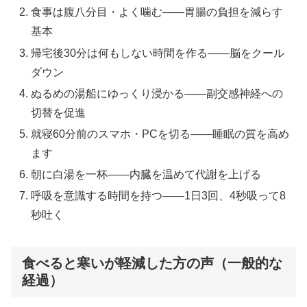
食事は腹八分目・よく噛む——胃腸の負担を減らす
基本
帰宅後30分は何もしない時間を作る——脳をクール
ダウン
ぬるめの湯船にゆっくり浸かる——副交感神経への
切替を促進
就寝60分前のスマホ・PCを切る——睡眠の質を高め
ます
朝に白湯を一杯——内臓を温めて代謝を上げる
呼吸を意識する時間を持つ——1日3回、4秒吸って8
秒吐く
食べると寒いが軽減した方の声（一般的な
経過）