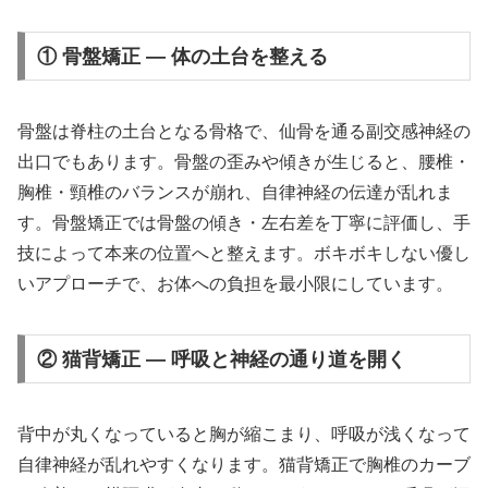
① 骨盤矯正 — 体の土台を整える
骨盤は脊柱の土台となる骨格で、仙骨を通る副交感神経の
出口でもあります。骨盤の歪みや傾きが生じると、腰椎・
胸椎・頸椎のバランスが崩れ、自律神経の伝達が乱れま
す。骨盤矯正では骨盤の傾き・左右差を丁寧に評価し、手
技によって本来の位置へと整えます。ボキボキしない優し
いアプローチで、お体への負担を最小限にしています。
② 猫背矯正 — 呼吸と神経の通り道を開く
背中が丸くなっていると胸が縮こまり、呼吸が浅くなって
自律神経が乱れやすくなります。猫背矯正で胸椎のカーブ