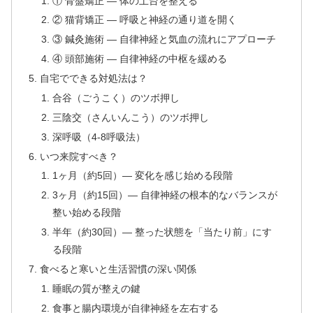
① 骨盤矯正 — 体の土台を整える
② 猫背矯正 — 呼吸と神経の通り道を開く
③ 鍼灸施術 — 自律神経と気血の流れにアプローチ
④ 頭部施術 — 自律神経の中枢を緩める
自宅でできる対処法は？
合谷（ごうこく）のツボ押し
三陰交（さんいんこう）のツボ押し
深呼吸（4-8呼吸法）
いつ来院すべき？
1ヶ月（約5回）— 変化を感じ始める段階
3ヶ月（約15回）— 自律神経の根本的なバランスが
整い始める段階
半年（約30回）— 整った状態を「当たり前」にす
る段階
食べると寒いと生活習慣の深い関係
睡眠の質が整えの鍵
食事と腸内環境が自律神経を左右する