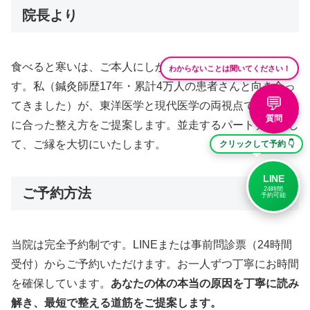
院長より
食べると寒いは、ご本人にしか分からない辛さがありま
わからないことは聞いてください！
す。私（鍼灸師歴17年・累計4万人の患者さんと向き合っ
💬
てきました）が、東洋医学と現代医学の両視点で、あなた
質問
に合った整え方をご提案します。並走するパートナーとし
て、ご縁を大切にいたします。
クリックして予約 👇
LINE
24時間
ご予約方法
予約可能
当院は完全予約制です。LINEまたは事前問診票（24時間
受付）からご予約いただけます。お一人ずつ丁寧にお時間
を確保しています。
あなたの体の本当の原因を丁寧に読み
解き、最短で整える道筋をご提案します。