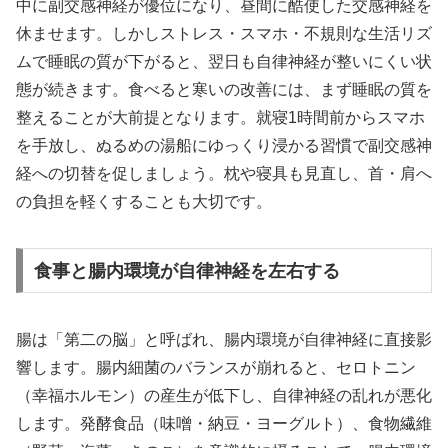
中に副交感神経が優位になり、昼間に酷使した交感神経を
休ませます。しかしストレス・スマホ・不規則な生活リズ
ムで睡眠の質が下がると、翌日も自律神経が整いにくい状
態が続きます。食べると寒いの改善には、まず睡眠の質を
整えることが大前提となります。就寝1時間前からスマホ
を手放し、ぬるめの湯船にゆっくり浸かる習慣で副交感神
経への切替を促しましょう。枕や寝具も見直し、首・肩へ
の負担を軽くすることも大切です。
食事と腸内環境が自律神経を左右する
腸は「第二の脳」と呼ばれ、腸内環境が自律神経に直接影
響します。腸内細菌のバランスが崩れると、セロトニン
（幸福ホルモン）の産生が低下し、自律神経の乱れが悪化
します。発酵食品（味噌・納豆・ヨーグルト）、食物繊維