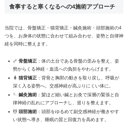
食事すると寒くなるへの4施術アプローチ
当院では、骨盤矯正・猫背矯正・鍼灸施術・頭部施術の4
つを、お身体の状態に合わせて組み合わせ、姿勢と自律神
経を同時に整えます。
🦴
骨盤矯正
：体の土台である骨盤の歪みを整え、姿
勢からくる神経・血流への負担をやわらげます。
🧍
猫背矯正
：背骨と胸郭の動きを取り戻し、呼吸が
深く入る姿勢へ。交感神経が高ぶりにくい体に。
🪡
鍼灸施術
：髪ほど細い鍼とお灸で深層の緊張と自
律神経の乱れにアプローチし、巡りを整えます。
💆
頭部施術
：頭部をゆるめて副交感神経が働きやす
い状態へ導き、睡眠の質と回復力を高めます。