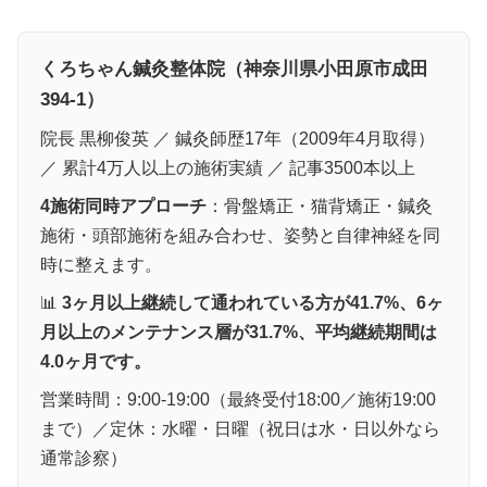
くろちゃん鍼灸整体院（神奈川県小田原市成田
394-1）
院長 黒柳俊英 ／ 鍼灸師歴17年（2009年4月取得）
／ 累計4万人以上の施術実績 ／ 記事3500本以上
4施術同時アプローチ
：骨盤矯正・猫背矯正・鍼灸
施術・頭部施術を組み合わせ、姿勢と自律神経を同
時に整えます。
📊
3ヶ月以上継続して通われている方が41.7%、6ヶ
月以上のメンテナンス層が31.7%、平均継続期間は
4.0ヶ月です。
営業時間：9:00-19:00（最終受付18:00／施術19:00
まで）／定休：水曜・日曜（祝日は水・日以外なら
通常診察）