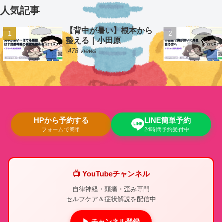
人気記事
【背中が暑い】根本から
整える｜小田原
478 views
HPから予約する
LINE簡単予約
フォームで簡単
24時間予約受付中
📺 YouTubeチャンネル
自律神経・頭痛・歪み専門
セルフケア＆症状解説を配信中
▶ チャンネル登録