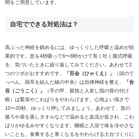
間をご用意しています。
自宅でできる対処法は？
高ぶった神経を鎮めるには、ゆっくりした呼吸と温めが効
果的です。息を4秒吸って6〜8秒かけて長く吐く腹式呼吸
を、気づいたときに繰り返してみてください。あわせて2
つのツボがおすすめです。
「百会（ひゃくえ）」
（頭のて
っぺん、両耳を結んだ線の中央）は自律神経を整え、
「合
谷（ごうこく）」
（手の甲、親指と人差し指の骨の付け
根）は緊張やこわばりをやわらげます。心地よい強さで
10〜20秒、ゆっくり押してみましょう。あわせて、首の
後ろや肩を蒸しタオルなどで温めると血流が促され、こわ
ばりがゆるみやすくなります。睡眠と入浴で体を冷やさな
いことも、食事すると寒くなるをやわらげる土台づくりに