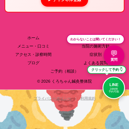
ホーム
院長紹介
わからないことは聞いてください！
メニュー・口コミ
当院の施術方針
💬
アクセス・診察時間
症状別
質問
ブログ
よくある質問
クリックして予約 👇
ご予約（相談）
© 2026 くろちゃん鍼灸整体院
LINE
24時間
予約可能
プライバシーポリシー
｜
利用規約