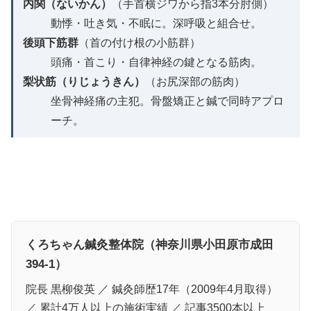
内関（ないかん）
（手首横ジワから指3本分肘側）
動悸・吐き気・不眠に。深呼吸と組合せ。
後頭下筋群
（首の付け根の小筋群）
頭痛・首こり・自律神経の鍵となる筋肉。
梨状筋（りじょうきん）
（お尻深部の筋肉）
坐骨神経痛の主犯。骨盤矯正と鍼で同時アプロ
ーチ。
くろちゃん鍼灸整体院（神奈川県小田原市成田
394-1）
院長 黒柳俊英 ／ 鍼灸師歴17年（2009年4月取得）
／ 累計4万人以上の施術実績 ／ 記事3500本以上