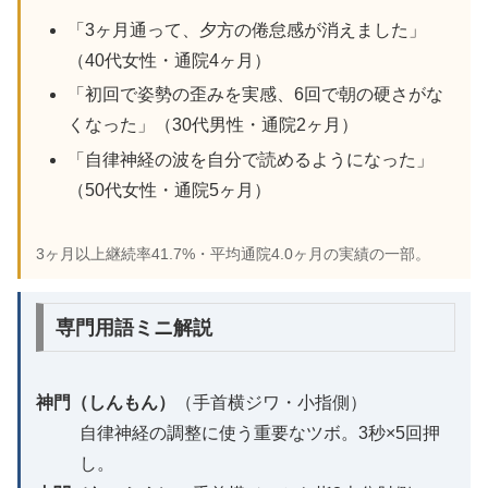
「3ヶ月通って、夕方の倦怠感が消えました」
（40代女性・通院4ヶ月）
「初回で姿勢の歪みを実感、6回で朝の硬さがな
くなった」（30代男性・通院2ヶ月）
「自律神経の波を自分で読めるようになった」
（50代女性・通院5ヶ月）
3ヶ月以上継続率41.7%・平均通院4.0ヶ月の実績の一部。
専門用語ミニ解説
神門（しんもん）
（手首横ジワ・小指側）
自律神経の調整に使う重要なツボ。3秒×5回押
し。