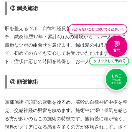
③ 鍼灸施術
肝を整えるツボ、自律神経反射点に鍼灸施術でアプロー
わからないことは聞いてください！
チ。鍼灸師歴17年・累計4万人の経験から、お一人ずつに
💬
最適なツボの組合せを選びます。鍼は髪の毛ほどの細さ
質問
で、初めての方でも安心してお受けいただけます。ポイン
ト：症状に応じて時間を確保し、お一人ずつ丁寧に。
クリックして予約 👇
LINE
24時間
④ 頭部施術
予約可能
頭部施術で頭部の緊張をゆるめ、脳幹の自律神経中枢を整
え、交感神経の興奮を鎮めます。施術中に深い眠気を感じ
る方が多いのもこの施術の特徴です。施術後に頭が軽く、
視界がクリアになる感覚を多くの方が体験されます。ポイ