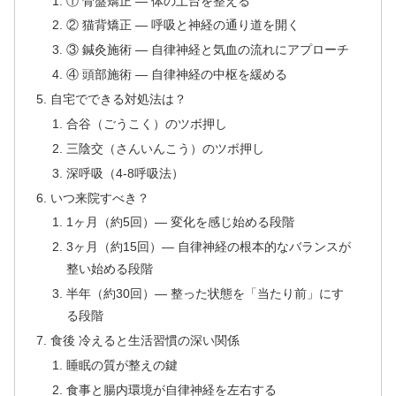
① 骨盤矯正 — 体の土台を整える
② 猫背矯正 — 呼吸と神経の通り道を開く
③ 鍼灸施術 — 自律神経と気血の流れにアプローチ
④ 頭部施術 — 自律神経の中枢を緩める
自宅でできる対処法は？
合谷（ごうこく）のツボ押し
三陰交（さんいんこう）のツボ押し
深呼吸（4-8呼吸法）
いつ来院すべき？
1ヶ月（約5回）— 変化を感じ始める段階
3ヶ月（約15回）— 自律神経の根本的なバランスが
整い始める段階
半年（約30回）— 整った状態を「当たり前」にす
る段階
食後 冷えると生活習慣の深い関係
睡眠の質が整えの鍵
食事と腸内環境が自律神経を左右する