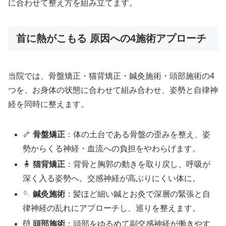
に合わせて整え方を組み立てます。
首に熱がこもる 原因への4施術アプローチ
当院では、骨盤矯正・猫背矯正・鍼灸施術・頭部施術の4
つを、お身体の状態に合わせて組み合わせ、姿勢と自律神
経を同時に整えます。
🦴
骨盤矯正
：体の土台である骨盤の歪みを整え、姿
勢からくる神経・血流への負担をやわらげます。
🧍
猫背矯正
：背骨と胸郭の動きを取り戻し、呼吸が
深く入る姿勢へ。交感神経が高ぶりにくい体に。
🪡
鍼灸施術
：髪ほど細い鍼とお灸で深層の緊張と自
律神経の乱れにアプローチし、巡りを整えます。
💆
頭部施術
：頭部をゆるめて副交感神経が働きやす