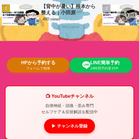
【背中が暑い】根本から
整える｜小田原
480 views
HPから予約する
LINE簡単予約
フォームで簡単
24時間予約受付中
📺 YouTubeチャンネル
自律神経・頭痛・歪み専門
セルフケア＆症状解説を配信中
▶ チャンネル登録