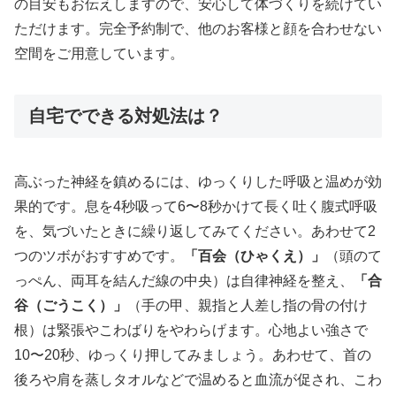
の目安もお伝えしますので、安心して体づくりを続けてい
ただけます。完全予約制で、他のお客様と顔を合わせない
空間をご用意しています。
自宅でできる対処法は？
高ぶった神経を鎮めるには、ゆっくりした呼吸と温めが効
果的です。息を4秒吸って6〜8秒かけて長く吐く腹式呼吸
を、気づいたときに繰り返してみてください。あわせて2
つのツボがおすすめです。
「百会（ひゃくえ）」
（頭のて
っぺん、両耳を結んだ線の中央）は自律神経を整え、
「合
谷（ごうこく）」
（手の甲、親指と人差し指の骨の付け
根）は緊張やこわばりをやわらげます。心地よい強さで
10〜20秒、ゆっくり押してみましょう。あわせて、首の
後ろや肩を蒸しタオルなどで温めると血流が促され、こわ