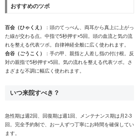
おすすめのツボ
百会（ひゃくえ）
：頭のてっぺん、両耳から真上に上がっ
た線が交わる点。中指で5秒押す×5回。頭の血流と気の流
れを整える代表ツボ。自律神経全般に広く使われます。
合谷（ごうこく）
：手の甲、親指と人差し指の付け根。反
対の親指で5秒押す×5回。気の流れを整える代表ツボ。さ
まざまな不調に幅広く使われます。
いつ来院すべき？
急性期は週2回、回復期は週1回、メンテナンス期は月2-3
回。完全予約制で、お一人ずつ丁寧にお時間を確保してい
ます。