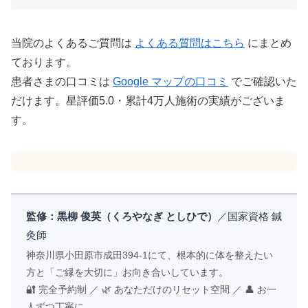
当院のよくあるご質問は
よくある質問はこちら
にまとめ
ております。
患者さまの口コミは
Google マップの口コミ
でご確認いた
だけます。星評価5.0・累計4万人施術の実績がございま
す。
監修：黒柳 俊英（くろやなぎ としひで）
／国家資格 鍼
灸師
神奈川県小田原市成田394-1にて、根本的に体を整えたい
方と「ご縁を大切に」お向き合いしています。
🔐 完全予約制 ／ 🌿 あなただけのリセット空間 ／ 👤 お一
人ずつ丁寧に