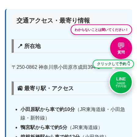
交通アクセス・最寄り情報
わからないことは聞いてください！
💬
📍 所在地
質問
クリックして予約 👇
〒250-0862 神奈川県小田原市成田394-1
LINE
24時間
予約可能
🚉 最寄り駅・アクセス
小田原駅から車で約10分
（JR東海道線・小田急
線・新幹線）
鴨宮駅から車で約5分
（JR東海道線）
箱根板橋駅から車で約12分
（小田急線）