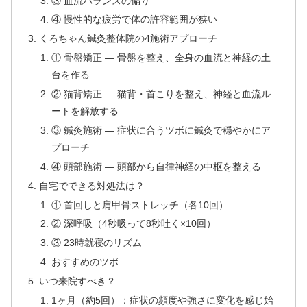
③ 血流バランスの偏り
④ 慢性的な疲労で体の許容範囲が狭い
くろちゃん鍼灸整体院の4施術アプローチ
① 骨盤矯正 — 骨盤を整え、全身の血流と神経の土
台を作る
② 猫背矯正 — 猫背・首こりを整え、神経と血流ル
ートを解放する
③ 鍼灸施術 — 症状に合うツボに鍼灸で穏やかにア
プローチ
④ 頭部施術 — 頭部から自律神経の中枢を整える
自宅でできる対処法は？
① 首回しと肩甲骨ストレッチ（各10回）
② 深呼吸（4秒吸って8秒吐く×10回）
③ 23時就寝のリズム
おすすめのツボ
いつ来院すべき？
1ヶ月（約5回）：症状の頻度や強さに変化を感じ始