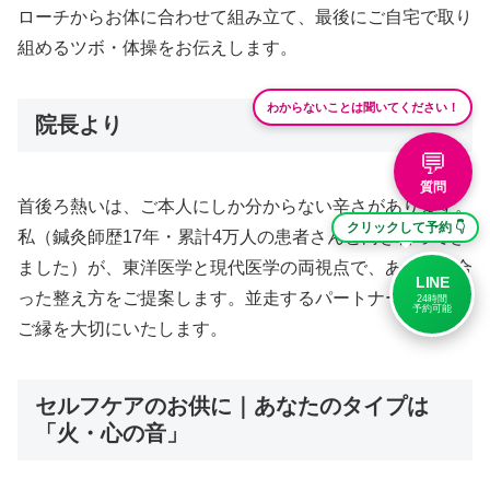
ローチからお体に合わせて組み立て、最後にご自宅で取り
組めるツボ・体操をお伝えします。
わからないことは聞いてください！
院長より
💬
質問
首後ろ熱いは、ご本人にしか分からない辛さがあります。
クリックして予約 👇
私（鍼灸師歴17年・累計4万人の患者さんと向き合ってき
ました）が、東洋医学と現代医学の両視点で、あなたに合
LINE
った整え方をご提案します。並走するパートナーとして、
24時間
予約可能
ご縁を大切にいたします。
セルフケアのお供に｜あなたのタイプは
「火・心の音」