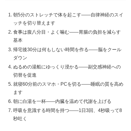
朝5分のストレッチで体を起こす——自律神経のスイ
ッチを切り替えます
食事は腹八分目・よく噛む——胃腸の負担を減らす
基本
帰宅後30分は何もしない時間を作る——脳をクール
ダウン
ぬるめの湯船にゆっくり浸かる——副交感神経への
切替を促進
就寝60分前のスマホ・PCを切る——睡眠の質を高め
ます
朝に白湯を一杯——内臓を温めて代謝を上げる
呼吸を意識する時間を持つ——1日3回、4秒吸って8
秒吐く