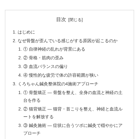
目次
はじめに
なぜ骨盤が歪んでいる感じがする原因が起こるのか
① 自律神経の乱れが背景にある
② 骨格・筋肉の歪み
③ 血流バランスの偏り
④ 慢性的な疲労で体の許容範囲が狭い
くろちゃん鍼灸整体院の4施術アプローチ
① 骨盤矯正 — 骨盤を整え、全身の血流と神経の土
台を作る
② 猫背矯正 — 猫背・首こりを整え、神経と血流ル
ートを解放する
③ 鍼灸施術 — 症状に合うツボに鍼灸で穏やかにア
プローチ