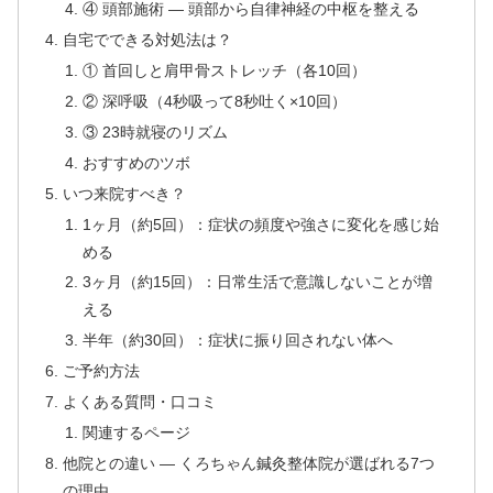
④ 頭部施術 — 頭部から自律神経の中枢を整える
自宅でできる対処法は？
① 首回しと肩甲骨ストレッチ（各10回）
② 深呼吸（4秒吸って8秒吐く×10回）
③ 23時就寝のリズム
おすすめのツボ
いつ来院すべき？
1ヶ月（約5回）：症状の頻度や強さに変化を感じ始
める
3ヶ月（約15回）：日常生活で意識しないことが増
える
半年（約30回）：症状に振り回されない体へ
ご予約方法
よくある質問・口コミ
関連するページ
他院との違い — くろちゃん鍼灸整体院が選ばれる7つ
の理由