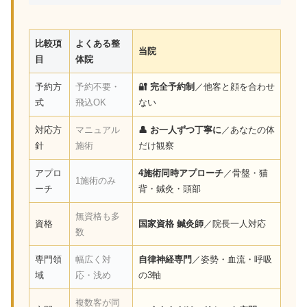
比較項
よくある整
当院
目
体院
予約方
予約不要・
🔐 完全予約制
／他客と顔を合わせ
式
飛込OK
ない
対応方
マニュアル
👤 お一人ずつ丁寧に
／あなたの体
針
施術
だけ観察
アプロ
4施術同時アプローチ
／骨盤・猫
1施術のみ
ーチ
背・鍼灸・頭部
無資格も多
資格
国家資格 鍼灸師
／院長一人対応
数
専門領
幅広く対
自律神経専門
／姿勢・血流・呼吸
域
応・浅め
の3軸
複数客が同