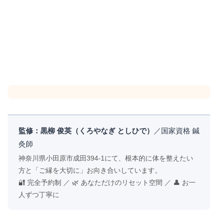
監修：黒柳 俊英（くろやなぎ としひで）
／国家資格 鍼
灸師
神奈川県小田原市成田394-1にて、根本的に体を整えたい
方と「ご縁を大切に」お向き合いしています。
🔐 完全予約制 ／ 🌿 あなただけのリセット空間 ／ 👤 お一
人ずつ丁寧に