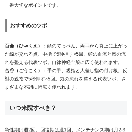
一番大切なポイントです。
おすすめのツボ
百会（ひゃくえ）
：頭のてっぺん、両耳から真上に上がっ
た線が交わる点。中指で5秒押す×5回。頭の血流と気の流
れを整える代表ツボ。自律神経全般に広く使われます。
合谷（ごうこく）
：手の甲、親指と人差し指の付け根。反
対の親指で5秒押す×5回。気の流れを整える代表ツボ。さ
まざまな不調に幅広く使われます。
いつ来院すべき？
急性期は週2回、回復期は週1回、メンテナンス期は月2-3