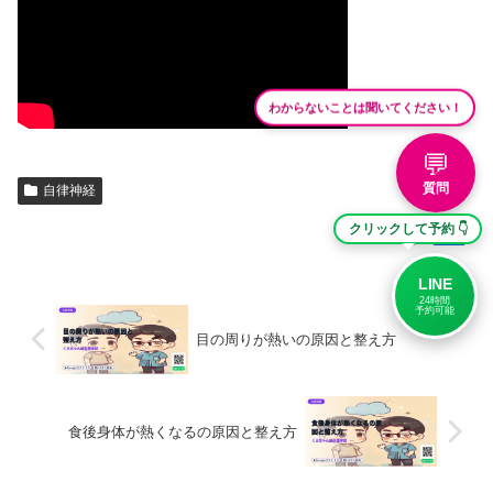
わからないことは聞いてください！
💬
質問
自律神経
クリックして予約 👇
院長
LINE
24時間
予約可能
目の周りが熱いの原因と整え方
食後身体が熱くなるの原因と整え方