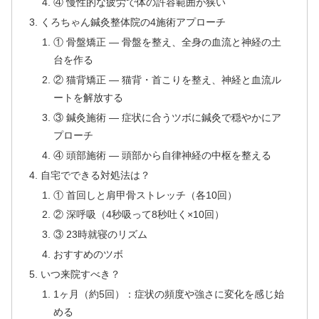
④ 慢性的な疲労で体の許容範囲が狭い
くろちゃん鍼灸整体院の4施術アプローチ
① 骨盤矯正 — 骨盤を整え、全身の血流と神経の土
台を作る
② 猫背矯正 — 猫背・首こりを整え、神経と血流ル
ートを解放する
③ 鍼灸施術 — 症状に合うツボに鍼灸で穏やかにア
プローチ
④ 頭部施術 — 頭部から自律神経の中枢を整える
自宅でできる対処法は？
① 首回しと肩甲骨ストレッチ（各10回）
② 深呼吸（4秒吸って8秒吐く×10回）
③ 23時就寝のリズム
おすすめのツボ
いつ来院すべき？
1ヶ月（約5回）：症状の頻度や強さに変化を感じ始
める