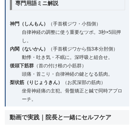
専門用語ミニ解説
神門（しんもん）
（手首横ジワ・小指側）
自律神経の調整に使う重要なツボ。3秒×5回押
し。
内関（ないかん）
（手首横ジワから指3本分肘側）
動悸・吐き気・不眠に。深呼吸と組合せ。
後頭下筋群
（首の付け根の小筋群）
頭痛・首こり・自律神経の鍵となる筋肉。
梨状筋（りじょうきん）
（お尻深部の筋肉）
坐骨神経痛の主犯。骨盤矯正と鍼で同時アプロ
ーチ。
動画で実践｜院長と一緒にセルフケア