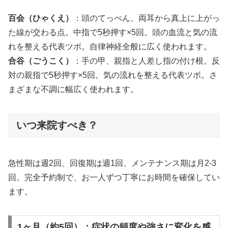
百会（ひゃくえ）
：頭のてっぺん、両耳から真上に上がっ
た線が交わる点。中指で5秒押す×5回。頭の血流と気の流
れを整える代表ツボ。自律神経全般に広く使われます。
合谷（ごうこく）
：手の甲、親指と人差し指の付け根。反
対の親指で5秒押す×5回。気の流れを整える代表ツボ。さ
まざまな不調に幅広く使われます。
いつ来院すべき？
急性期は週2回、回復期は週1回、メンテナンス期は月2-3
回。完全予約制で、お一人ずつ丁寧にお時間を確保してい
ます。
1ヶ月（約5回）：症状の頻度や強さに変化を感