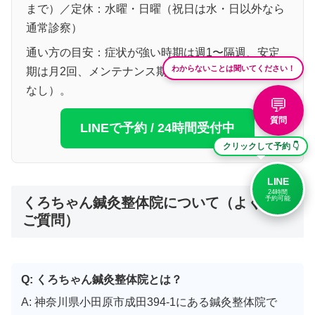
まで）／定休：水曜・日曜（祝日は水・日以外なら
通常診察）
通い方の目安：症状が強い時期は週1〜隔週、安定
わからないことは聞いてください！
期は月2回、メンテナンス期は月1回です（押し売り
なし）。
💬
質問
LINEで予約 / 24時間受付中
クリックして予約 👇
LINE
24時間
くろちゃん鍼灸整体院について（よくある
予約可能
ご質問）
Q: くろちゃん鍼灸整体院とは？
A: 神奈川県小田原市成田394-1にある鍼灸整体院で