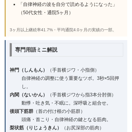
「自律神経の波を自分で読めるようになった」
（50代女性・通院5ヶ月）
3ヶ月以上継続率41.7%・平均通院4.0ヶ月の実績の一部。
専門用語ミニ解説
神門（しんもん）
（手首横ジワ・小指側）
自律神経の調整に使う重要なツボ。3秒×5回押
し。
内関（ないかん）
（手首横ジワから指3本分肘側）
動悸・吐き気・不眠に。深呼吸と組合せ。
後頭下筋群
（首の付け根の小筋群）
頭痛・首こり・自律神経の鍵となる筋肉。
梨状筋（りじょうきん）
（お尻深部の筋肉）