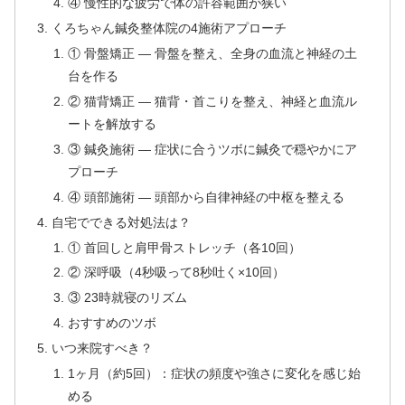
④ 慢性的な疲労で体の許容範囲が狭い
くろちゃん鍼灸整体院の4施術アプローチ
① 骨盤矯正 — 骨盤を整え、全身の血流と神経の土
台を作る
② 猫背矯正 — 猫背・首こりを整え、神経と血流ル
ートを解放する
③ 鍼灸施術 — 症状に合うツボに鍼灸で穏やかにア
プローチ
④ 頭部施術 — 頭部から自律神経の中枢を整える
自宅でできる対処法は？
① 首回しと肩甲骨ストレッチ（各10回）
② 深呼吸（4秒吸って8秒吐く×10回）
③ 23時就寝のリズム
おすすめのツボ
いつ来院すべき？
1ヶ月（約5回）：症状の頻度や強さに変化を感じ始
める