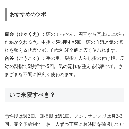
おすすめのツボ
百会（ひゃくえ）
：頭のてっぺん、両耳から真上に上がっ
た線が交わる点。中指で5秒押す×5回。頭の血流と気の流
れを整える代表ツボ。自律神経全般に広く使われます。
合谷（ごうこく）
：手の甲、親指と人差し指の付け根。反
対の親指で5秒押す×5回。気の流れを整える代表ツボ。さ
まざまな不調に幅広く使われます。
いつ来院すべき？
急性期は週2回、回復期は週1回、メンテナンス期は月2-3
回。完全予約制で、お一人ずつ丁寧にお時間を確保してい