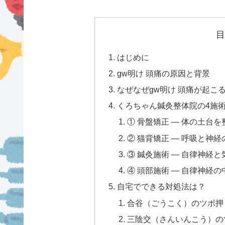
目
はじめに
gw明け 頭痛の原因と背景
なぜなぜgw明け 頭痛が起こ
くろちゃん鍼灸整体院の4施
① 骨盤矯正 — 体の土台を
② 猫背矯正 — 呼吸と神
③ 鍼灸施術 — 自律神経
④ 頭部施術 — 自律神経
自宅でできる対処法は？
合谷（ごうこく）のツボ押
三陰交（さんいんこう）の