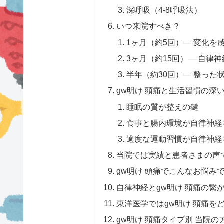
深呼吸（4-8呼吸法）
いつ来院すべき？
1ヶ月（約5回）— 変化を
3ヶ月（約15回）— 自律
半年（約30回）— 整っ
gw明け 頭痛と生活習慣の深
睡眠の質が整えの鍵
食事と腸内環境が自律神経
適度な運動習慣が自律神経
当院では実績と患者さまの声
gw明け 頭痛でこんなお悩み
自律神経とgw明け 頭痛の繋
東洋医学ではgw明け 頭痛を
gw明け 頭痛タイプ別 当院の