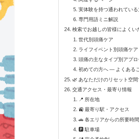
実体験を持つ通われている方
専門用語ミニ解説
検索でお越しの皆様によくい
世代別頭痛ケア
ライフイベント別頭痛ケア
頭痛の主なタイプ別アプロ
初めての方へ — よくある
🌿 あなただけのリセット空
交通アクセス・最寄り情報
📍 所在地
🚉 最寄り駅・アクセス
🚗 各エリアからの所要時
🅿 駐車場