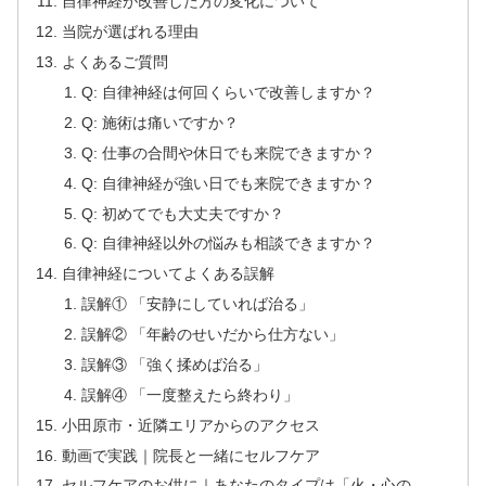
自律神経が改善した方の変化について
当院が選ばれる理由
よくあるご質問
Q: 自律神経は何回くらいで改善しますか？
Q: 施術は痛いですか？
Q: 仕事の合間や休日でも来院できますか？
Q: 自律神経が強い日でも来院できますか？
Q: 初めてでも大丈夫ですか？
Q: 自律神経以外の悩みも相談できますか？
自律神経についてよくある誤解
誤解① 「安静にしていれば治る」
誤解② 「年齢のせいだから仕方ない」
誤解③ 「強く揉めば治る」
誤解④ 「一度整えたら終わり」
小田原市・近隣エリアからのアクセス
動画で実践｜院長と一緒にセルフケア
セルフケアのお供に｜あなたのタイプは「火・心の