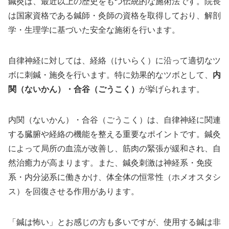
鍼灸は、最近以上の歴史をもつ伝統的な施術法です。院長
は国家資格である鍼師・灸師の資格を取得しており、解剖
学・生理学に基づいた安全な施術を行います。
自律神経に対しては、経絡（けいらく）に沿って適切なツ
ボに刺鍼・施灸を行います。特に効果的なツボとして、
内
関（ないかん）・合谷（ごうこく）
が挙げられます。
内関（ないかん）・合谷（ごうこく）は、自律神経に関連
する臓腑や経絡の機能を整える重要なポイントです。鍼灸
によって局所の血流が改善し、筋肉の緊張が緩和され、自
然治癒力が高まります。また、鍼灸刺激は神経系・免疫
系・内分泌系に働きかけ、体全体の恒常性（ホメオスタシ
ス）を回復させる作用があります。
「鍼は怖い」とお感じの方も多いですが、使用する鍼は非