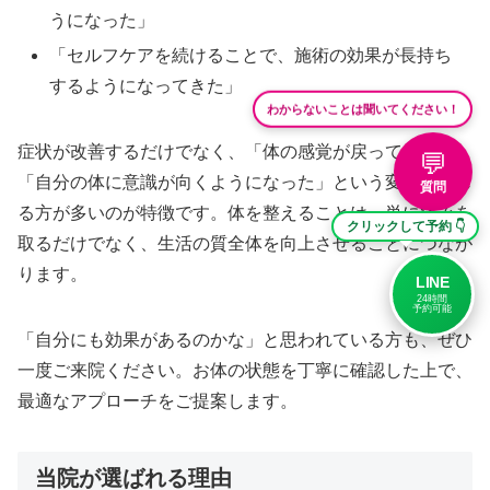
うになった」
「セルフケアを続けることで、施術の効果が長持ち
するようになってきた」
わからないことは聞いてください！
症状が改善するだけでなく、「体の感覚が戻ってきた」
💬
「自分の体に意識が向くようになった」という変化を感じ
質問
る方が多いのが特徴です。体を整えることは、単に痛みを
クリックして予約 👇
取るだけでなく、生活の質全体を向上させることにつなが
ります。
LINE
24時間
予約可能
「自分にも効果があるのかな」と思われている方も、ぜひ
一度ご来院ください。お体の状態を丁寧に確認した上で、
最適なアプローチをご提案します。
当院が選ばれる理由