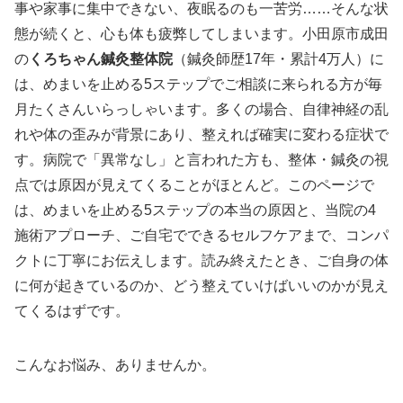
事や家事に集中できない、夜眠るのも一苦労……そんな状
態が続くと、心も体も疲弊してしまいます。小田原市成田
の
くろちゃん鍼灸整体院
（鍼灸師歴17年・累計4万人）に
は、めまいを止める5ステップでご相談に来られる方が毎
月たくさんいらっしゃいます。多くの場合、自律神経の乱
れや体の歪みが背景にあり、整えれば確実に変わる症状で
す。病院で「異常なし」と言われた方も、整体・鍼灸の視
点では原因が見えてくることがほとんど。このページで
は、めまいを止める5ステップの本当の原因と、当院の4
施術アプローチ、ご自宅でできるセルフケアまで、コンパ
クトに丁寧にお伝えします。読み終えたとき、ご自身の体
に何が起きているのか、どう整えていけばいいのかが見え
てくるはずです。
こんなお悩み、ありませんか。