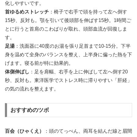
化しやすいです。
首ゆるめストレッチ
：椅子で右手で頭を持って左へ倒す
15秒、反対も。顎を引いて後頭部を伸ばす15秒。1時間ご
とに行うと首肩のこわばりが取れ、頭部血流が回復しま
す。
足湯
：洗面器に40度のお湯を張り足首まで10-15分。下半
身を温めて全身のバランスを整え、上半身に偏った熱を下
げます。寝る前が特に効果的。
体側伸ばし
：足を肩幅、右手を上に伸ばして左へ倒す20
秒、反対も。東洋医学でストレス時に滞りやすい「肝経」
の気の流れを整えます。
おすすめのツボ
百会（ひゃくえ）
：頭のてっぺん、両耳を結んだ線と眉間