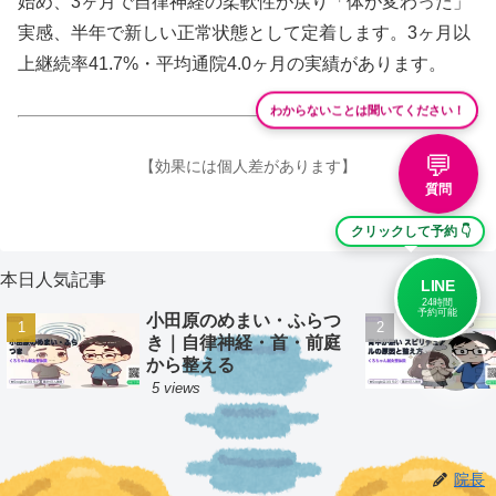
始め、3ヶ月で自律神経の柔軟性が戻り「体が変わった」
実感、半年で新しい正常状態として定着します。3ヶ月以
上継続率41.7%・平均通院4.0ヶ月の実績があります。
わからないことは聞いてください！
💬
【効果には個人差があります】
質問
クリックして予約 👇
本日人気記事
LINE
24時間
予約可能
小田原のめまい・ふらつ
き｜自律神経・首・前庭
から整える
5 views
院長