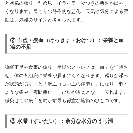
と胸脇の張り、ため息、イライラ、寝つきの悪さが出やす
くなります。肩こりの発作的な悪化、天気や気分による変
動は、気滞のサインと考えられます。
② 血虚・瘀血（けっきょ・おけつ）：栄養と血
流の不足
睡眠不足や食事の偏り、長期のストレスは「血」を消耗さ
せ、体の各組織に栄養が届きにくくなります。巡りが滞っ
た状態が長引くと「瘀血（古い血の停滞）」になり、刺す
ような痛み、夜間悪化、しびれや冷えとなって表れます。
鍼灸はこの瘀血を動かす最も得意な施術のひとつです。
③ 水滞（すいたい）：余分な水分のうっ滞