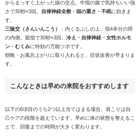
からまっすぐ上がった線の交点。中指の腹で気持ちいい強
さで30秒×3回。
自律神経全般・頭の重さ・不眠
に効きま
す。
三陰交（さんいんこう）
：内くるぶしの上、指4本分の脛
の内側。親指で30秒×3回。
冷え・自律神経・女性ホルモ
ン・むくみ
に特効の万能ツボです。
朝晩・お風呂上がりに取り入れると、症状改善が早まりま
す。
こんなときは早めの来院をおすすめします
以下の6項目のうち2つ以上当てはまる場合、肩こりは自
己ケアの段階を超えています。早めに体の状態を整えるこ
とで、回復までの時間が大きく変わります。