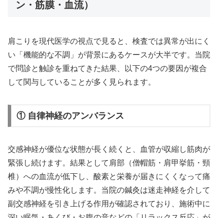
ン・筋膜・血流）
肩こりを現代医学の視点で見ると、検査では異常が出にく
い「機能的な不調」が背景にあるケースが大半です。当院
で問診と触診を重ねてきた結果、以下の4つの要因が複合
して関与していることが多く見られます。
① 自律神経のアンバランス
交感神経が優位な状態が長く続くと、血管が収縮し筋肉が
緊張し続けます。結果として肩部（僧帽筋・肩甲挙筋・頸
椎）への血流が低下し、酸素と栄養が届きにくくなって痛
みや不調が慢性化します。当院の鍼灸は迷走神経を介して
副交感神経を引き上げる作用が確認されており、施術中に
深い眠気・あくび・お腹の音などの「リラックス反応」が