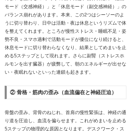
モード（交感神経）」と「休息モード（副交感神経）」の
バランス崩れがあります。本来、この2つはシーソーのよ
うに切り替わり、日中は活動・夜は休息というリズムで体
を整えてくれます。ところが慢性ストレス・睡眠不足・姿
勢不良・スマホ過剰で活動モードが優位になり続けると、
休息モードに切り替わらなくなり、結果としてめまいを止
める5ステップとして現れます。さらに副腎（ストレスホ
ルモンを出す臓器）が疲弊して、朝のエネルギーが出せな
い・夜眠れないといった連鎖も起きます。
② 骨格・筋肉の歪み（血流偏在と神経圧迫）
骨盤の歪み、背骨のねじれ、首肩の慢性緊張は、神経の通
り道を圧迫し、血流を偏らせます。これがめまいを止める
5ステップの物理的な原因となります。デスクワーク・ス