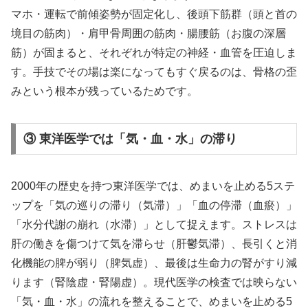
マホ・運転で前傾姿勢が固定化し、後頭下筋群（頭と首の
境目の筋肉）・肩甲骨周囲の筋肉・腸腰筋（お腹の深層
筋）が固まると、それぞれが特定の神経・血管を圧迫しま
す。手技でその場は楽になってもすぐ戻るのは、骨格の歪
みという根本が残っているためです。
③ 東洋医学では「気・血・水」の滞り
2000年の歴史を持つ東洋医学では、めまいを止める5ステ
ップを「気の巡りの滞り（気滞）」「血の停滞（血瘀）」
「水分代謝の崩れ（水滞）」として捉えます。ストレスは
肝の働きを傷つけて気を滞らせ（肝鬱気滞）、長引くと消
化機能の脾が弱り（脾気虚）、最後は生命力の腎がすり減
ります（腎陰虚・腎陽虚）。現代医学の検査では映らない
「気・血・水」の流れを整えることで、めまいを止める5