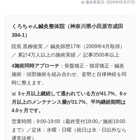
📅 最終更新日: 2026年05月27日
くろちゃん鍼灸整体院（神奈川県小田原市成田
394-1）
院長 黒柳俊英 ／ 鍼灸師歴17年（2009年4月取得）
／ 累計4万人以上の施術実績 ／ 記事3500本以上
4施術同時アプローチ
：骨盤矯正・猫背矯正・鍼灸
施術・頭部施術を組み合わせ、姿勢と自律神経を同
時に整えます。
📊
3ヶ月以上継続して通われている方が41.7%、6ヶ
月以上のメンテナンス層が31.7%、平均継続期間は
4.0ヶ月です。
営業時間：9:00-19:00（最終受付18:00／施術19:00
まで）／定休：水曜・日曜（祝日は水・日以外なら
通常診察）