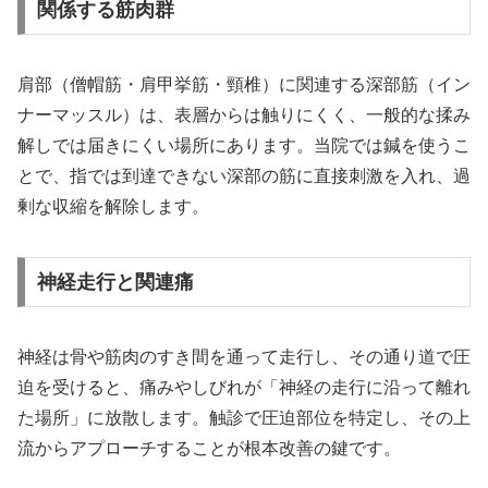
関係する筋肉群
肩部（僧帽筋・肩甲挙筋・頸椎）に関連する深部筋（イン
ナーマッスル）は、表層からは触りにくく、一般的な揉み
解しでは届きにくい場所にあります。当院では鍼を使うこ
とで、指では到達できない深部の筋に直接刺激を入れ、過
剰な収縮を解除します。
神経走行と関連痛
神経は骨や筋肉のすき間を通って走行し、その通り道で圧
迫を受けると、痛みやしびれが「神経の走行に沿って離れ
た場所」に放散します。触診で圧迫部位を特定し、その上
流からアプローチすることが根本改善の鍵です。