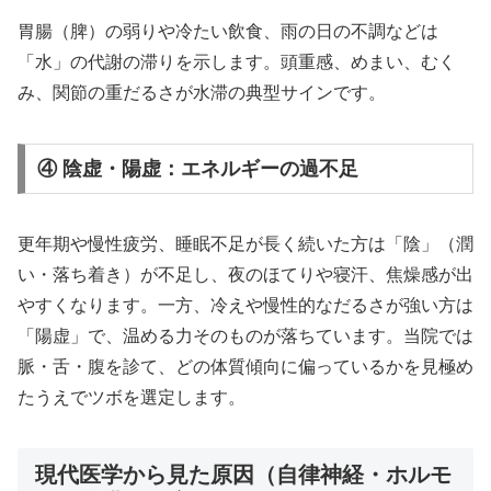
胃腸（脾）の弱りや冷たい飲食、雨の日の不調などは
「水」の代謝の滞りを示します。頭重感、めまい、むく
み、関節の重だるさが水滞の典型サインです。
④ 陰虚・陽虚：エネルギーの過不足
更年期や慢性疲労、睡眠不足が長く続いた方は「陰」（潤
い・落ち着き）が不足し、夜のほてりや寝汗、焦燥感が出
やすくなります。一方、冷えや慢性的なだるさが強い方は
「陽虚」で、温める力そのものが落ちています。当院では
脈・舌・腹を診て、どの体質傾向に偏っているかを見極め
たうえでツボを選定します。
現代医学から見た原因（自律神経・ホルモ