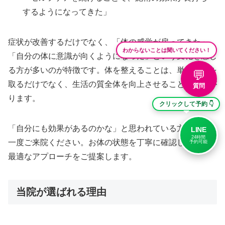
するようになってきた」
症状が改善するだけでなく、「体の感覚が戻ってきた」
わからないことは聞いてください！
「自分の体に意識が向くようになった」という変化を感じ
る方が多いのが特徴です。体を整えることは、単に痛みを
💬
取るだけでなく、生活の質全体を向上させることにつなが
質問
ります。
クリックして予約 👇
「自分にも効果があるのかな」と思われている方も、ぜひ
LINE
24時間
一度ご来院ください。お体の状態を丁寧に確認した上で、
予約可能
最適なアプローチをご提案します。
当院が選ばれる理由