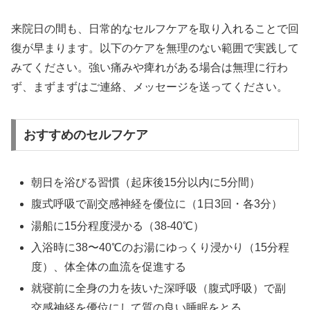
来院日の間も、日常的なセルフケアを取り入れることで回
復が早まります。以下のケアを無理のない範囲で実践して
みてください。強い痛みや痺れがある場合は無理に行わ
ず、まずまずはご連絡、メッセージを送ってください。
おすすめのセルフケア
朝日を浴びる習慣（起床後15分以内に5分間）
腹式呼吸で副交感神経を優位に（1日3回・各3分）
湯船に15分程度浸かる（38-40℃）
入浴時に38〜40℃のお湯にゆっくり浸かり（15分程
度）、体全体の血流を促進する
就寝前に全身の力を抜いた深呼吸（腹式呼吸）で副
交感神経を優位にして質の良い睡眠をとる