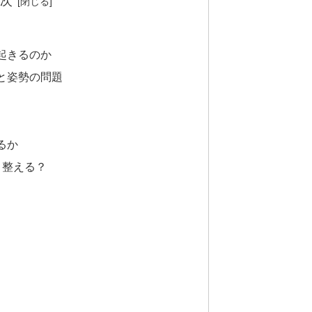
次
起きるのか
と姿勢の問題
るか
う整える？