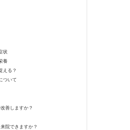
症状
栄養
捉える？
について
で改善しますか？
も来院できますか？