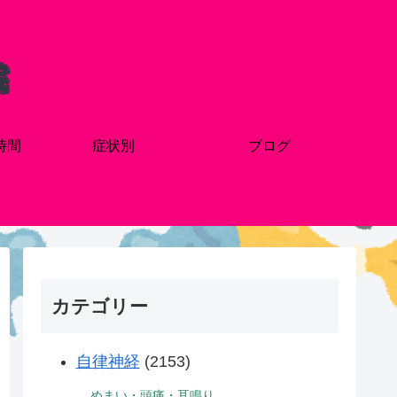
時間
症状別
ブログ
カテゴリー
自律神経
(2153)
めまい・頭痛・耳鳴り