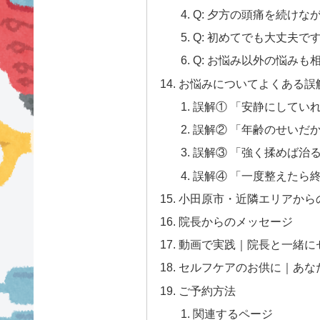
Q: 夕方の頭痛を続けな
Q: 初めてでも大丈夫で
Q: お悩み以外の悩みも
お悩みについてよくある誤
誤解① 「安静にしてい
誤解② 「年齢のせいだ
誤解③ 「強く揉めば治
誤解④ 「一度整えたら
小田原市・近隣エリアから
院長からのメッセージ
動画で実践｜院長と一緒に
セルフケアのお供に｜あな
ご予約方法
関連するページ