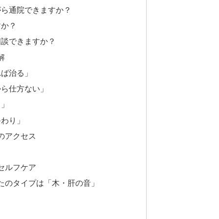
がら通院できますか？
すか？
相談できますか？
解
れば治る」
から仕方ない」
る」
終わり」
のアクセス
セルフケア
たのタイプは「木・肝の音」