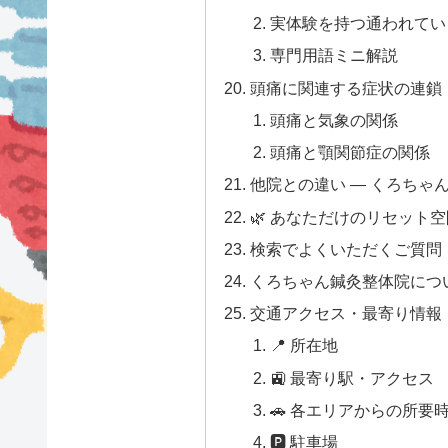
実体験を持つ通われている
専門用語ミニ解説
頭痛に関連する症状の連鎖
頭痛と気象の関係
頭痛と顎関節症の関係
他院との違い — くろちゃ
🌿 あなただけのリセット
検索でよくいただくご質問
くろちゃん鍼灸整体院につ
交通アクセス・最寄り情報
📍 所在地
🚉 最寄り駅・アクセス
🚗 各エリアからの所要
🅿 駐車場