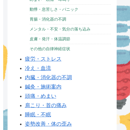
動悸・息苦しさ・パニック
胃腸・消化器の不調
メンタル・不安・気分の落ち込み
皮膚・発汗・体温調節
その他の自律神経症状
疲労・ストレス
冷え・血流
内臓・消化器の不調
鍼灸・施術案内
頭痛・めまい
肩こり・首の痛み
睡眠・不眠
姿勢改善・体の歪み