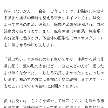
内関（ないかん）・合谷（ごうこく）は、お悩みに関連す
る臓腑や経絡の機能を整える重要なポイントです。鍼灸に
よって局所の血流が改善し、筋肉の緊張が緩和され、自然
治癒力が高まります。また、鍼灸刺激は神経系・免疫系・
内分泌系に働きかけ、体全体の恒常性（ホメオスタシス）
を回復させる作用があります。
「鍼は怖い」とお感じの方も多いですが、使用する鍼は非
常に細く（髪の毛の太さほど）、ほとんどの方が「思った
より痛くなかった」「むしろ気持ちよかった」とおっしゃ
います。初めての方には事前に丁寧に説明しますので、不
安なことは何でもお気軽にお聞きください。
灸（お灸）は、もぐさを燃やして経穴（ツボ）を温める施
術法です。温熱刺激によって血流が促進され、慢性的な冷