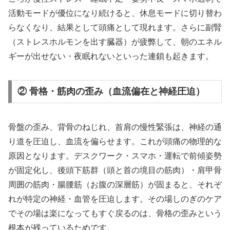
活動モードが優位になり続けると、休息モードに切り替わ
らなくなり、結果として頭痛として現れます。さらに副腎
（ストレスホルモンを出す臓器）が疲弊して、朝のエネル
ギーが出せない・夜眠れないといった連鎖も起きます。
② 骨格・筋肉の歪み（血流偏在と神経圧迫）
骨盤の歪み、背骨のねじれ、首肩の慢性緊張は、神経の通
り道を圧迫し、血流を偏らせます。これが頭痛の物理的な
原因となります。デスクワーク・スマホ・運転で前傾姿勢
が固定化し、後頭下筋群（頭と首の境目の筋肉）・肩甲骨
周囲の筋肉・腸腰筋（お腹の深層筋）が固まると、それぞ
れが特定の神経・血管を圧迫します。その場しのぎのケア
でその場は楽になってもすぐ戻るのは、骨格の歪みという
根本が残っているためです。