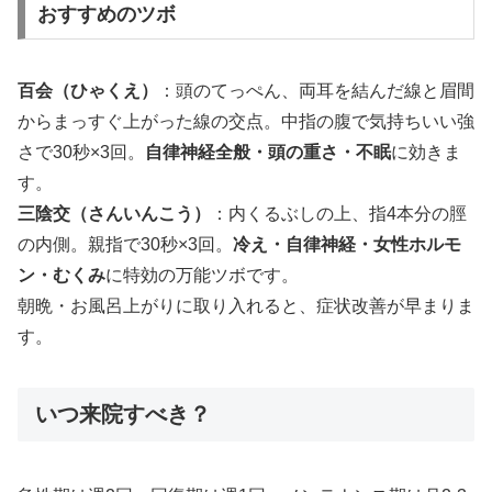
おすすめのツボ
百会（ひゃくえ）
：頭のてっぺん、両耳を結んだ線と眉間
からまっすぐ上がった線の交点。中指の腹で気持ちいい強
さで30秒×3回。
自律神経全般・頭の重さ・不眠
に効きま
す。
三陰交（さんいんこう）
：内くるぶしの上、指4本分の脛
の内側。親指で30秒×3回。
冷え・自律神経・女性ホルモ
ン・むくみ
に特効の万能ツボです。
朝晩・お風呂上がりに取り入れると、症状改善が早まりま
す。
いつ来院すべき？