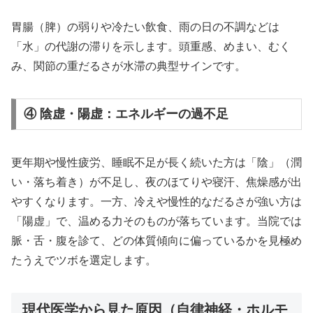
胃腸（脾）の弱りや冷たい飲食、雨の日の不調などは
「水」の代謝の滞りを示します。頭重感、めまい、むく
み、関節の重だるさが水滞の典型サインです。
④ 陰虚・陽虚：エネルギーの過不足
更年期や慢性疲労、睡眠不足が長く続いた方は「陰」（潤
い・落ち着き）が不足し、夜のほてりや寝汗、焦燥感が出
やすくなります。一方、冷えや慢性的なだるさが強い方は
「陽虚」で、温める力そのものが落ちています。当院では
脈・舌・腹を診て、どの体質傾向に偏っているかを見極め
たうえでツボを選定します。
現代医学から見た原因（自律神経・ホルモ