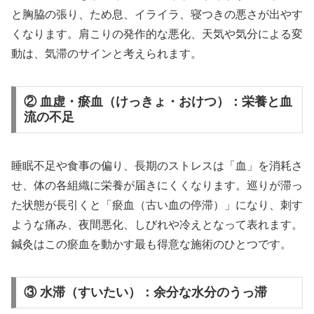
と胸脇の張り、ため息、イライラ、寝つきの悪さが出やす
くなります。肩こりの発作的な悪化、天気や気分による変
動は、気滞のサインと考えられます。
② 血虚・瘀血（けっきょ・おけつ）：栄養と血
流の不足
睡眠不足や食事の偏り、長期のストレスは「血」を消耗さ
せ、体の各組織に栄養が届きにくくなります。巡りが滞っ
た状態が長引くと「瘀血（古い血の停滞）」になり、刺す
ような痛み、夜間悪化、しびれや冷えとなって表れます。
鍼灸はこの瘀血を動かす最も得意な施術のひとつです。
③ 水滞（すいたい）：余分な水分のうっ滞