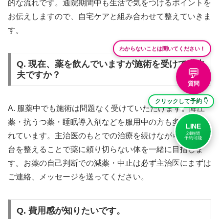
的な流れです。通院期間中も生活で気をつけるポイントを
お伝えしますので、自宅ケアと組み合わせて整えていきま
す。
わからないことは聞いてください！
Q. 現在、薬を飲んでいますが施術を受けて大丈
💬
夫ですか？
質問
クリックして予約 👇
A. 服薬中でも施術は問題なく受けていただけます。降圧
薬・抗うつ薬・睡眠導入剤などを服用中の方も多く来院さ
LINE
24時間
れています。主治医のもとでの治療を続けながら、体の土
予約可能
台を整えることで薬に頼り切らない体を一緒に目指しま
す。お薬の自己判断での減薬・中止は必ず主治医にまずは
ご連絡、メッセージを送ってください。
Q. 費用感が知りたいです。