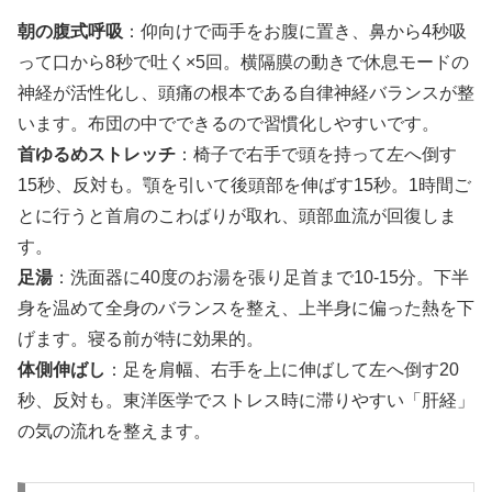
朝の腹式呼吸
：仰向けで両手をお腹に置き、鼻から4秒吸
って口から8秒で吐く×5回。横隔膜の動きで休息モードの
神経が活性化し、頭痛の根本である自律神経バランスが整
います。布団の中でできるので習慣化しやすいです。
首ゆるめストレッチ
：椅子で右手で頭を持って左へ倒す
15秒、反対も。顎を引いて後頭部を伸ばす15秒。1時間ご
とに行うと首肩のこわばりが取れ、頭部血流が回復しま
す。
足湯
：洗面器に40度のお湯を張り足首まで10-15分。下半
身を温めて全身のバランスを整え、上半身に偏った熱を下
げます。寝る前が特に効果的。
体側伸ばし
：足を肩幅、右手を上に伸ばして左へ倒す20
秒、反対も。東洋医学でストレス時に滞りやすい「肝経」
の気の流れを整えます。