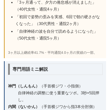
「3ヶ月通って、夕方の倦怠感が消えました」
（40代女性・通院4ヶ月）
「初回で姿勢の歪みを実感、6回で朝の硬さがな
くなった」（30代男性・通院2ヶ月）
「自律神経の波を自分で読めるようになった」
（50代女性・通院5ヶ月）
3ヶ月以上継続率41.7%・平均通院4.0ヶ月の実績の一部。
専門用語ミニ解説
神門（しんもん）
（手首横ジワ・小指側）
自律神経の調整に使う重要なツボ。3秒×5回押
し。
内関（ないかん）
（手首横ジワから指3本分肘側）