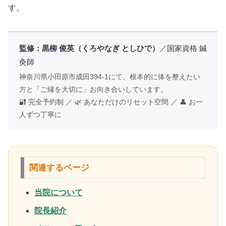
す。
監修：黒柳 俊英（くろやなぎ としひで）
／国家資格 鍼
灸師
神奈川県小田原市成田394-1にて、根本的に体を整えたい
方と「ご縁を大切に」お向き合いしています。
🔐 完全予約制 ／ 🌿 あなただけのリセット空間 ／ 👤 お一
人ずつ丁寧に
関連するページ
当院について
院長紹介