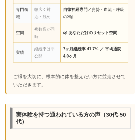
専門領
幅広く対
自律神経専門
／姿勢・血流・呼吸
域
応・浅め
の3軸
複数客が同
空間
🌿 あなただけのリセット空間
時
継続率は非
3ヶ月継続率 41.7% ／ 平均通院
実績
公開
4.0ヶ月
ご縁を大切に、根本的に体を整えたい方に並走させて
いただきます。
実体験を持つ通われている方の声（30代-50
代）