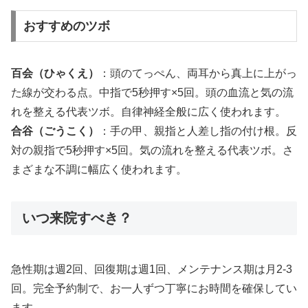
おすすめのツボ
百会（ひゃくえ）
：頭のてっぺん、両耳から真上に上がっ
た線が交わる点。中指で5秒押す×5回。頭の血流と気の流
れを整える代表ツボ。自律神経全般に広く使われます。
合谷（ごうこく）
：手の甲、親指と人差し指の付け根。反
対の親指で5秒押す×5回。気の流れを整える代表ツボ。さ
まざまな不調に幅広く使われます。
いつ来院すべき？
急性期は週2回、回復期は週1回、メンテナンス期は月2-3
回。完全予約制で、お一人ずつ丁寧にお時間を確保してい
ます。