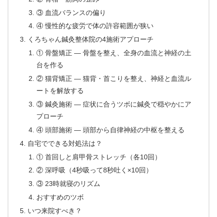
③ 血流バランスの偏り
④ 慢性的な疲労で体の許容範囲が狭い
くろちゃん鍼灸整体院の4施術アプローチ
① 骨盤矯正 — 骨盤を整え、全身の血流と神経の土
台を作る
② 猫背矯正 — 猫背・首こりを整え、神経と血流ル
ートを解放する
③ 鍼灸施術 — 症状に合うツボに鍼灸で穏やかにア
プローチ
④ 頭部施術 — 頭部から自律神経の中枢を整える
自宅でできる対処法は？
① 首回しと肩甲骨ストレッチ（各10回）
② 深呼吸（4秒吸って8秒吐く×10回）
③ 23時就寝のリズム
おすすめのツボ
いつ来院すべき？