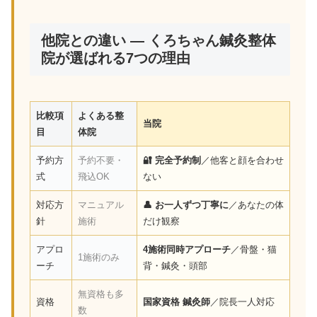
他院との違い — くろちゃん鍼灸整体
院が選ばれる7つの理由
比較項
よくある整
当院
目
体院
予約方
予約不要・
🔐 完全予約制
／他客と顔を合わせ
式
飛込OK
ない
対応方
マニュアル
👤 お一人ずつ丁寧に
／あなたの体
針
施術
だけ観察
アプロ
4施術同時アプローチ
／骨盤・猫
1施術のみ
ーチ
背・鍼灸・頭部
無資格も多
資格
国家資格 鍼灸師
／院長一人対応
数