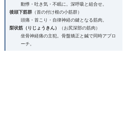
動悸・吐き気・不眠に。深呼吸と組合せ。
後頭下筋群
（首の付け根の小筋群）
頭痛・首こり・自律神経の鍵となる筋肉。
梨状筋（りじょうきん）
（お尻深部の筋肉）
坐骨神経痛の主犯。骨盤矯正と鍼で同時アプロ
ーチ。