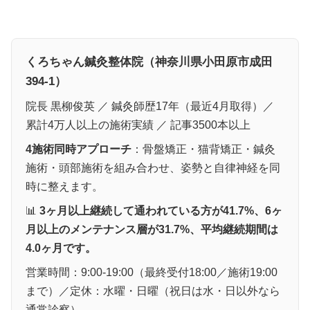
くろちゃん鍼灸整体院（神奈川県小田原市成田
394-1）
院長 黒柳俊英 ／ 鍼灸師歴17年（最近4月取得）／
累計4万人以上の施術実績 ／ 記事3500本以上
4施術同時アプローチ
：骨盤矯正・猫背矯正・鍼灸
施術・頭部施術を組み合わせ、姿勢と自律神経を同
時に整えます。
📊
3ヶ月以上継続して通われている方が41.7%、6ヶ
月以上のメンテナンス層が31.7%、平均継続期間は
4.0ヶ月です。
営業時間：9:00-19:00（最終受付18:00／施術19:00
まで）／定休：水曜・日曜（祝日は水・日以外なら
通常診察）