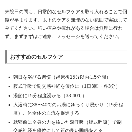
来院日の間も、日常的なセルフケアを取り入れることで回
復が早まります。以下のケアを無理のない範囲で実践して
みてください。強い痛みや痺れがある場合は無理に行わ
ず、まずまずはご連絡、メッセージを送ってください。
おすすめのセルフケア
朝日を浴びる習慣（起床後15分以内に5分間）
腹式呼吸で副交感神経を優位に（1日3回・各3分）
湯船に15分程度浸かる（38-40℃）
入浴時に38〜40℃のお湯にゆっくり浸かり（15分程
度）、体全体の血流を促進する
就寝前に全身の力を抜いた深呼吸（腹式呼吸）で副
交感神経を優位にして質の良い睡眠をとる