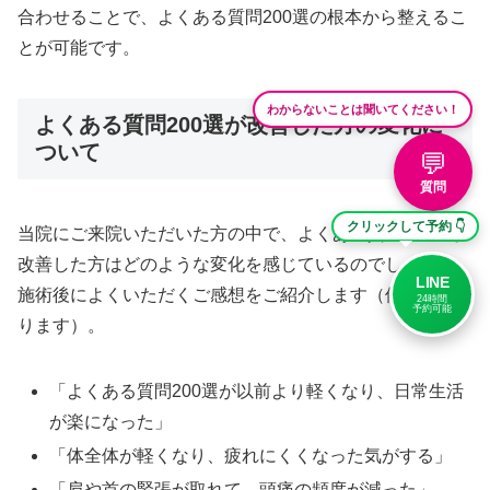
合わせることで、よくある質問200選の根本から整えるこ
とが可能です。
わからないことは聞いてください！
よくある質問200選が改善した方の変化に
ついて
💬
質問
クリックして予約 👇
当院にご来院いただいた方の中で、よくある質問200選が
改善した方はどのような変化を感じているのでしょうか。
LINE
施術後によくいただくご感想をご紹介します（個人差があ
24時間
予約可能
ります）。
「よくある質問200選が以前より軽くなり、日常生活
が楽になった」
「体全体が軽くなり、疲れにくくなった気がする」
「肩や首の緊張が取れて、頭痛の頻度が減った」