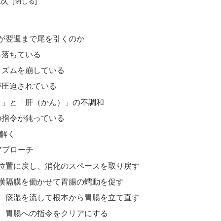
次
が翌週まで尾を引くのか
ら落ちている
リズムを崩している
が圧迫されている
）」と「肝（かん）」の不調和
の指令が鈍っている
解く
アプローチ
の位置に戻し、消化のスペースを取り戻す
、横隔膜を働かせて胃腸の蠕動を促す
え、痰湿を流して根本から胃腸を立て直す
え、胃腸への指令をクリアにする