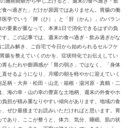
人の施術経験から申し上げると、週末の食べ過ぎ・飲
だ食べ過ぎた」だけが原因ではありません。胃腸の働
洋医学でいう「脾（ひ）」と「肝（かん）」のバラン
数の要素が重なって、本来1日で消化できるはずの負
です。この記事では、週末の食べ過ぎ・飲み過ぎがな
寧に読み解き、ご自宅で今日から始められるセルフケ
に胃腸を整えていくのかを、症状特化でお伝えしてい
の胃もたれや膨満感が「胃の弱さ」ではなく、「身体
え直せるようになり、月曜の朝を軽やかに迎えていく
南足柄・大井・松田・山北・箱根・湯河原・真鶴・二
は、海の幸・山の幸の豊富な土地柄、週末の外食やホ
の負担が積み重なりやすい傾向があります。地域の食
を、ぜひ最後までお読みいただければと思います。胃
心であり、ここが整うと、体力、気分、睡眠、肌の状