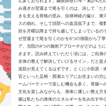
ん多くおられます。鍼灸師歴17年・累計4万
み過ぎが翌週まで尾を引くのは、決して「た
きを支える骨格の歪み、自律神経の偏り、東
スの崩れ、そして頭部への血流低下まで、複
担を月曜以降まで持ち越してしまっているの
ぜ翌週まで尾を引くのかを5つの側面から丁
ア、当院の4つの施術アプローチがどのよう
きます。読み終えていただく頃には、ご自身
全体の整えで解決していけるサイン」だと捉
道筋が見えてくるはずです。とくに小田原・
宮といった足柄・西湘エリアにお住まいの方
ームパーティーで楽しむ機会も多く、胃腸へ
文化を楽しみながらも、身体に優しい整え方
腸は私たちの身体のエネルギーを生み出す中