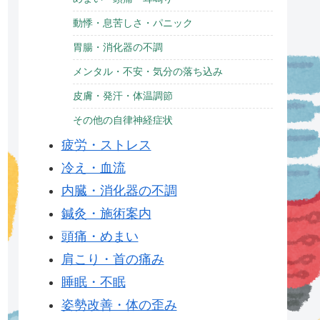
動悸・息苦しさ・パニック
胃腸・消化器の不調
メンタル・不安・気分の落ち込み
皮膚・発汗・体温調節
その他の自律神経症状
疲労・ストレス
冷え・血流
内臓・消化器の不調
鍼灸・施術案内
頭痛・めまい
肩こり・首の痛み
睡眠・不眠
姿勢改善・体の歪み