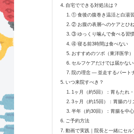
自宅でできる対処法は？
① 食後の腹巻き温活と白湯
② お腹の表層へのケアとひ
③ ゆっくり噛んで食べる習
④ 寝る前3時間は食べない
おすすめのツボ（東洋医学）
セルフケアだけでは届かない
院の理念 — 並走するパート
いつ来院すべき？
1ヶ月（約5回）：胃もたれ
3ヶ月（約15回）：胃腸の
半年（約30回）：胃腸を中
ご予約方法
動画で実践｜院長と一緒にセル