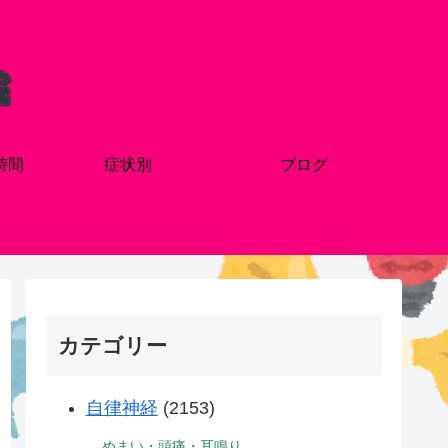
時間
症状別
ブログ
カテゴリー
自律神経
(2153)
めまい・頭痛・耳鳴り