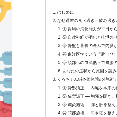
目
はじめに
なぜ週末の食べ過ぎ・飲み過ぎ
① 胃腸の消化能力が平日か
② 自律神経が消化と排泄の
③ 骨盤と背骨の歪みで内臓
④ 東洋医学でいう「脾（ひ
⑤ 頭部への血流低下で胃腸
あなたの症状から原因を読み
くろちゃん鍼灸整体院の4施術
① 骨盤矯正 — 内臓を本来
② 猫背矯正 — 胸郭を開き
③ 鍼灸施術 — 脾と肝を整
④ 頭部施術 — 司令塔を整