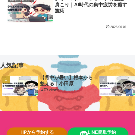
肩こり｜AI時代の集中疲労を癒す
施術
2026.06.01
人気記事
【背中が暑い】根本から
整える｜小田原
470 views
HPから予約する
LINE簡単予約