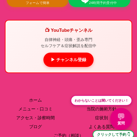
フォームで簡単
24時間予約受付中
📺 YouTubeチャンネル
自律神経・頭痛・歪み専門
セルフケア＆症状解説を配信中
▶ チャンネル登録
ホーム
院長紹介
わからないことは聞いてください！
メニュー・口コミ
当院の施術方針
💬
アクセス・診察時間
症状別
質問
ブログ
よくある質問
クリックして予約 👇
ご予約（相談）