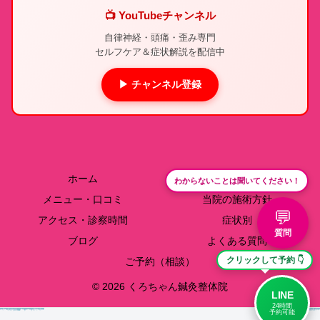
📺 YouTubeチャンネル
自律神経・頭痛・歪み専門
セルフケア＆症状解説を配信中
▶ チャンネル登録
ホーム
院長紹介
わからないことは聞いてください！
メニュー・口コミ
当院の施術方針
💬
アクセス・診察時間
症状別
質問
ブログ
よくある質問
クリックして予約 👇
ご予約（相談）
© 2026 くろちゃん鍼灸整体院
LINE
24時間
予約可能