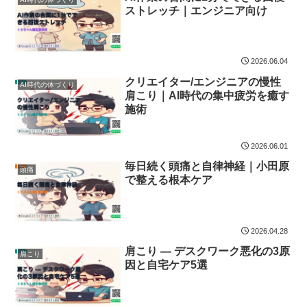
ストレッチ｜エンジニア向け
2026.06.04
クリエイター/エンジニアの慢性
AI時代の体づくり
肩こり｜AI時代の集中疲労を癒す
施術
2026.06.01
毎日続く頭痛と自律神経｜小田原
頭痛
で整える根本ケア
2026.04.28
肩こり — デスクワーク悪化の3原
肩こり
因と自宅ケア5選