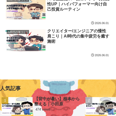
性UP｜ハイパフォーマー向け自
己投資ルーティン
2026.06.01
クリエイター/エンジニアの慢性
AI時代の体づくり
肩こり｜AI時代の集中疲労を癒す
施術
2026.06.01
人気記事
【背中が暑い】根本から
整える｜小田原
474 views