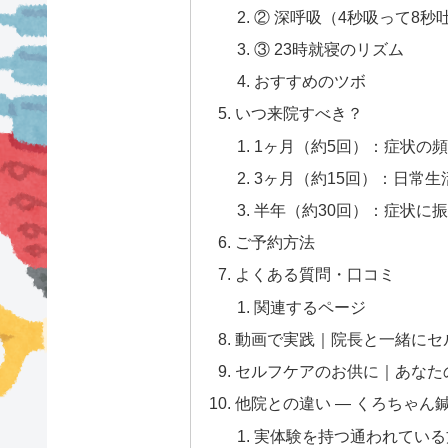
② 深呼吸（4秒吸って8秒吐
③ 23時就寝のリズム
おすすめのツボ
いつ来院すべき？
1ヶ月（約5回）：症状の
3ヶ月（約15回）：日常
半年（約30回）：症状に
ご予約方法
よくある質問・口コミ
関連するページ
動画で実践｜院長と一緒にセ
セルフケアのお供に｜あなた
他院との違い — くろちゃん
実体験を持つ通われている方