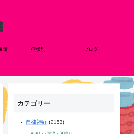
時間
症状別
ブログ
カテゴリー
自律神経
(2153)
めまい・頭痛・耳鳴り