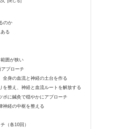
次
るのか
にある
容範囲が狭い
術アプローチ
え、全身の血流と神経の土台を作る
こりを整え、神経と血流ルートを解放する
うツボに鍼灸で穏やかにアプローチ
自律神経の中枢を整える
チ（各10回）