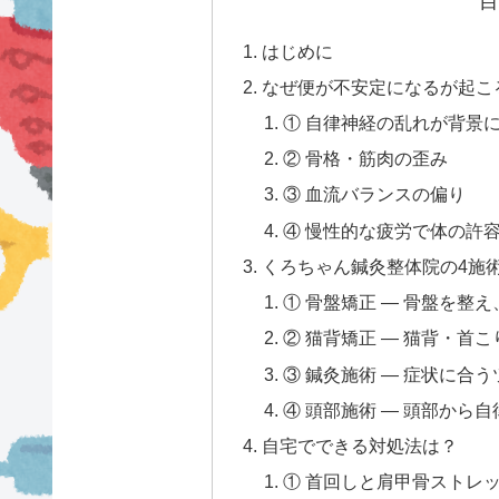
目
はじめに
なぜ便が不安定になるが起こ
① 自律神経の乱れが背景
② 骨格・筋肉の歪み
③ 血流バランスの偏り
④ 慢性的な疲労で体の許
くろちゃん鍼灸整体院の4施
① 骨盤矯正 — 骨盤を整
② 猫背矯正 — 猫背・首
③ 鍼灸施術 — 症状に合
④ 頭部施術 — 頭部から
自宅でできる対処法は？
① 首回しと肩甲骨ストレッ