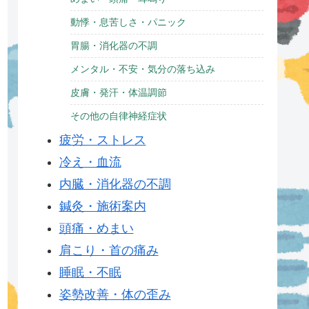
動悸・息苦しさ・パニック
胃腸・消化器の不調
メンタル・不安・気分の落ち込み
皮膚・発汗・体温調節
その他の自律神経症状
疲労・ストレス
冷え・血流
内臓・消化器の不調
鍼灸・施術案内
頭痛・めまい
肩こり・首の痛み
睡眠・不眠
姿勢改善・体の歪み