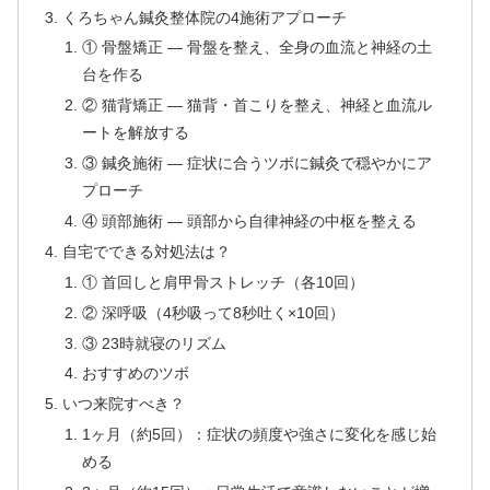
くろちゃん鍼灸整体院の4施術アプローチ
① 骨盤矯正 — 骨盤を整え、全身の血流と神経の土
台を作る
② 猫背矯正 — 猫背・首こりを整え、神経と血流ル
ートを解放する
③ 鍼灸施術 — 症状に合うツボに鍼灸で穏やかにア
プローチ
④ 頭部施術 — 頭部から自律神経の中枢を整える
自宅でできる対処法は？
① 首回しと肩甲骨ストレッチ（各10回）
② 深呼吸（4秒吸って8秒吐く×10回）
③ 23時就寝のリズム
おすすめのツボ
いつ来院すべき？
1ヶ月（約5回）：症状の頻度や強さに変化を感じ始
める