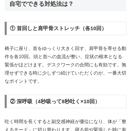
自宅でできる対処法は？
① 首回しと肩甲骨ストレッチ（各10回）
椅子に座り、首をゆっくり大きく回す、肩甲骨を寄せる動
作を各10回。頭と首への血流が整い、症状の根本となる
緊張がほどけます。デスクワークの合間にも有効です。無
理せずできる時に少しずつ続けていただくのが、一番大切
なポイントです。
② 深呼吸（4秒吸って8秒吐く×10回）
吐く時間を長くすると副交感神経が優位になり、体が「整
えるモード」に切り替わります。寝る前や緊張した時に有