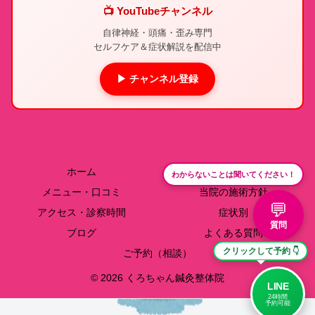
📺 YouTubeチャンネル
自律神経・頭痛・歪み専門
セルフケア＆症状解説を配信中
▶ チャンネル登録
ホーム
院長紹介
わからないことは聞いてください！
メニュー・口コミ
当院の施術方針
💬
アクセス・診察時間
症状別
質問
ブログ
よくある質問
クリックして予約 👇
ご予約（相談）
© 2026 くろちゃん鍼灸整体院
LINE
24時間
予約可能