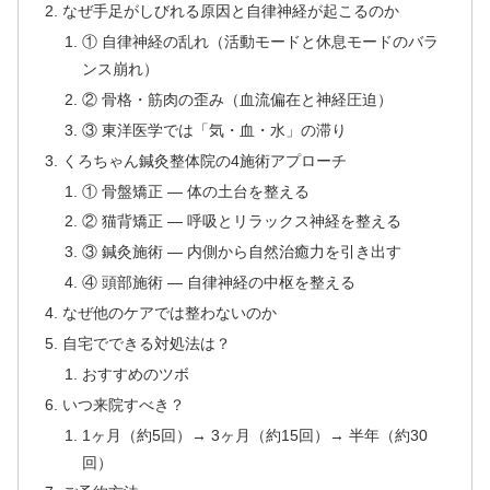
なぜ手足がしびれる原因と自律神経が起こるのか
① 自律神経の乱れ（活動モードと休息モードのバラ
ンス崩れ）
② 骨格・筋肉の歪み（血流偏在と神経圧迫）
③ 東洋医学では「気・血・水」の滞り
くろちゃん鍼灸整体院の4施術アプローチ
① 骨盤矯正 — 体の土台を整える
② 猫背矯正 — 呼吸とリラックス神経を整える
③ 鍼灸施術 — 内側から自然治癒力を引き出す
④ 頭部施術 — 自律神経の中枢を整える
なぜ他のケアでは整わないのか
自宅でできる対処法は？
おすすめのツボ
いつ来院すべき？
1ヶ月（約5回）→ 3ヶ月（約15回）→ 半年（約30
回）