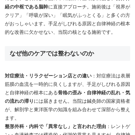
経の中枢である脳幹
に直接アプローチ。施術後は「視界が
クリア」「呼吸が深い」「眠気がふっとくる」と多くの方
がおっしゃいます。手足がしびれる原因と自律神経の根本
的な改善に欠かせない、当院の核となる施術です。
なぜ他のケアでは整わないのか
対症療法・リラクゼーション店との違い
：対症療法は表層
筋膜の血流を一時的に良くしますが、手足がしびれる原因
と自律神経の根本にある
骨格の歪み・自律神経の乱れ・気
の流れの滞り
には届きません。当院は鍼灸師の国家資格者
が、解剖学と東洋医学の知識を組み合わせて深部から整え
ます。
整形外科・内科で「異常なし」と言われた理由
：レントゲ
ン・血液検査では構造的・代謝的異常を見ますが、自律神