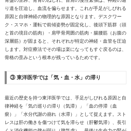
骨盤の歪み、背骨のねじれ、首肩の慢性緊張は、神経の通
り道を圧迫し、血流を偏らせます。これが手足がしびれる
原因と自律神経の物理的な原因となります。デスクワー
ク・スマホ・運転で前傾姿勢が固定化し、後頭下筋群（頭
と首の境目の筋肉）・肩甲骨周囲の筋肉・腸腰筋（お腹の
深層筋）が固まると、それぞれが特定の神経・血管を圧迫
します。対症療法でその場は楽になってもすぐ戻るのは、
骨格の歪みという根本が残っているためです。
③ 東洋医学では「気・血・水」の滞り
最近の歴史を持つ東洋医学では、手足がしびれる原因と自
律神経を「気の巡りの滞り（気滞）」「血の停滞（血
瘀）」「水分代謝の崩れ（水滞）」として捉えます。スト
レスは肝の働きを傷つけて気を滞らせ（肝鬱気滞）、長引
くと消化機能の脾が弱り（脾気虚）、最後は生命力の腎が