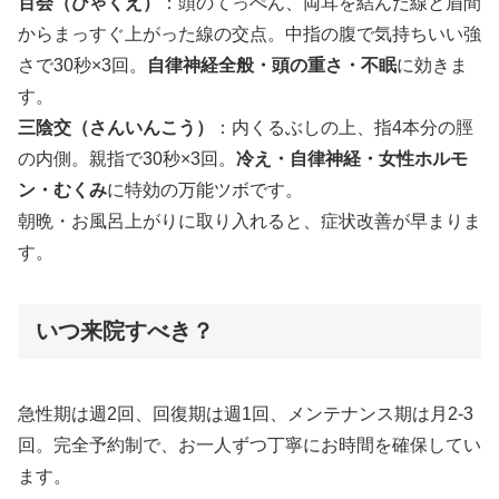
百会（ひゃくえ）
：頭のてっぺん、両耳を結んだ線と眉間
からまっすぐ上がった線の交点。中指の腹で気持ちいい強
さで30秒×3回。
自律神経全般・頭の重さ・不眠
に効きま
す。
三陰交（さんいんこう）
：内くるぶしの上、指4本分の脛
の内側。親指で30秒×3回。
冷え・自律神経・女性ホルモ
ン・むくみ
に特効の万能ツボです。
朝晩・お風呂上がりに取り入れると、症状改善が早まりま
す。
いつ来院すべき？
急性期は週2回、回復期は週1回、メンテナンス期は月2-3
回。完全予約制で、お一人ずつ丁寧にお時間を確保してい
ます。