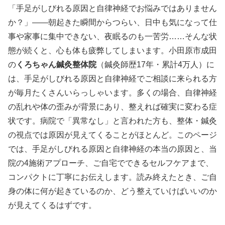
「手足がしびれる原因と自律神経でお悩みではありません
か？」——朝起きた瞬間からつらい、日中も気になって仕
事や家事に集中できない、夜眠るのも一苦労……そんな状
態が続くと、心も体も疲弊してしまいます。小田原市成田
の
くろちゃん鍼灸整体院
（鍼灸師歴17年・累計4万人）に
は、手足がしびれる原因と自律神経でご相談に来られる方
が毎月たくさんいらっしゃいます。多くの場合、自律神経
の乱れや体の歪みが背景にあり、整えれば確実に変わる症
状です。病院で「異常なし」と言われた方も、整体・鍼灸
の視点では原因が見えてくることがほとんど。このページ
では、手足がしびれる原因と自律神経の本当の原因と、当
院の4施術アプローチ、ご自宅でできるセルフケアまで、
コンパクトに丁寧にお伝えします。読み終えたとき、ご自
身の体に何が起きているのか、どう整えていけばいいのか
が見えてくるはずです。