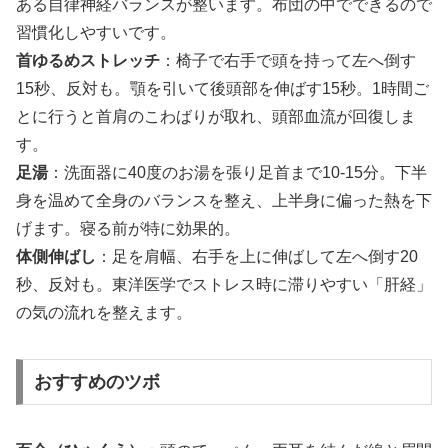
ある自律神経バランスが整います。布団の中でできるので
習慣化しやすいです。
首ゆるめストレッチ
：椅子で右手で頭を持って左へ倒す
15秒、反対も。顎を引いて後頭部を伸ばす15秒。1時間ご
とに行うと首肩のこわばりが取れ、頭部血流が回復しま
す。
足湯
：洗面器に40度のお湯を張り足首まで10-15分。下半
身を温めて全身のバランスを整え、上半身に偏った熱を下
げます。寝る前が特に効果的。
体側伸ばし
：足を肩幅、右手を上に伸ばして左へ倒す20
秒、反対も。東洋医学でストレス時に滞りやすい「肝経」
の気の流れを整えます。
おすすめのツボ