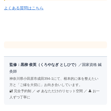
よくある質問はこちら
監修：黒柳 俊英（くろやなぎ としひで）
／国家資格 鍼
灸師
神奈川県小田原市成田394-1にて、根本的に体を整えたい
方と「ご縁を大切に」お向き合いしています。
🔐 完全予約制 ／ 🌿 あなただけのリセット空間 ／ 👤 お一
人ずつ丁寧に