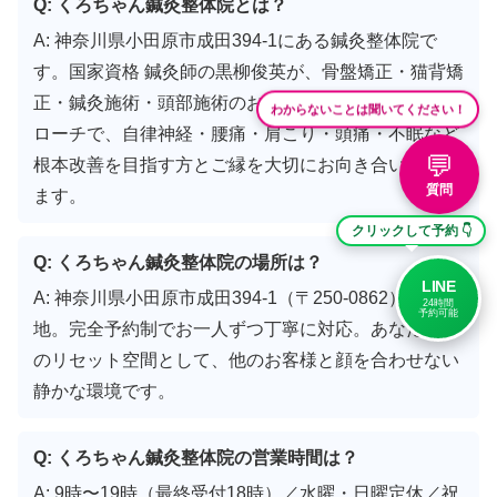
Q: くろちゃん鍼灸整体院とは？
A: 神奈川県小田原市成田394-1にある鍼灸整体院で
す。国家資格 鍼灸師の黒柳俊英が、骨盤矯正・猫背矯
正・鍼灸施術・頭部施術のお身体に併せて4施術アプ
わからないことは聞いてください！
ローチで、自律神経・腰痛・肩こり・頭痛・不眠など
💬
根本改善を目指す方とご縁を大切にお向き合いしてい
質問
ます。
クリックして予約 👇
Q: くろちゃん鍼灸整体院の場所は？
LINE
A: 神奈川県小田原市成田394-1（〒250-0862）に立
24時間
予約可能
地。完全予約制でお一人ずつ丁寧に対応。あなただけ
のリセット空間として、他のお客様と顔を合わせない
静かな環境です。
Q: くろちゃん鍼灸整体院の営業時間は？
A: 9時〜19時（最終受付18時）／水曜・日曜定休／祝