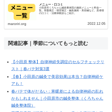
メニュー・口コミ
小田原市くろちゃん鍼灸整体院の施術メニューと料金一
覧。骨盤矯正・猫背矯正・鍼灸施術・美容鍼など。患者様
の口コミ・治療体験談もご紹介。
2022.12.05
maroriri.org
関連記事｜季節についてもっと読む
【小田原 整体】自律神経失調症のセルフチェックリ
スト｜春バテ対策3選
【春】小田原の鍼灸で美容効果は本当？自律神経ケ
アも！
春バテで体がだるい：寒暖差による自律神経の乱れ
かもしれません｜小田原市の鍼灸整体（くろちゃん
鍼灸整体院）