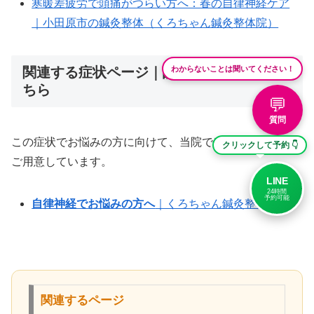
寒暖差疲労で頭痛がつらい方へ：春の自律神経ケア
｜小田原市の鍼灸整体（くろちゃん鍼灸整体院）
わからないことは聞いてください！
関連する症状ページ｜詳しい施術内容はこ
ちら
💬
質問
この症状でお悩みの方に向けて、当院では専門のページも
クリックして予約 👇
ご用意しています。
LINE
24時間
予約可能
自律神経でお悩みの方へ
｜くろちゃん鍼灸整体院
関連するページ