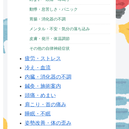
動悸・息苦しさ・パニック
胃腸・消化器の不調
メンタル・不安・気分の落ち込み
皮膚・発汗・体温調節
その他の自律神経症状
疲労・ストレス
冷え・血流
内臓・消化器の不調
鍼灸・施術案内
頭痛・めまい
肩こり・首の痛み
睡眠・不眠
姿勢改善・体の歪み