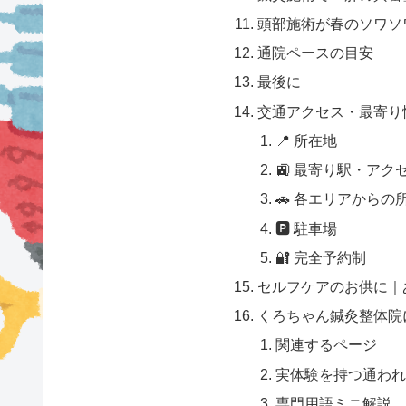
頭部施術が春のソワソ
通院ペースの目安
最後に
交通アクセス・最寄り
📍 所在地
🚉 最寄り駅・アク
🚗 各エリアからの
🅿 駐車場
🔐 完全予約制
セルフケアのお供に｜
くろちゃん鍼灸整体院
関連するページ
実体験を持つ通われて
専門用語ミニ解説