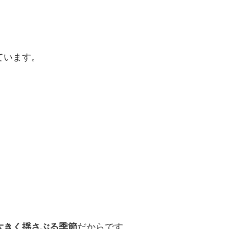
ています。
。
大きく揺さぶる季節
だからです。