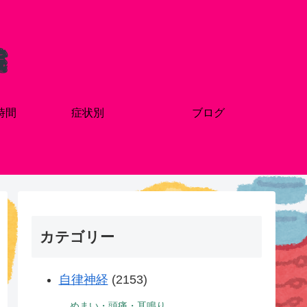
時間
症状別
ブログ
カテゴリー
自律神経
(2153)
めまい・頭痛・耳鳴り