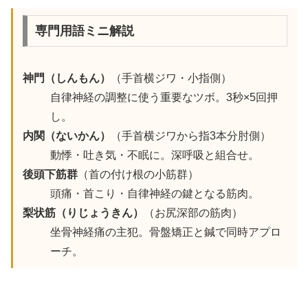
専門用語ミニ解説
神門（しんもん）
（手首横ジワ・小指側）
自律神経の調整に使う重要なツボ。3秒×5回押
し。
内関（ないかん）
（手首横ジワから指3本分肘側）
動悸・吐き気・不眠に。深呼吸と組合せ。
後頭下筋群
（首の付け根の小筋群）
頭痛・首こり・自律神経の鍵となる筋肉。
梨状筋（りじょうきん）
（お尻深部の筋肉）
坐骨神経痛の主犯。骨盤矯正と鍼で同時アプロ
ーチ。