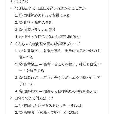
はじめに
なぜ朝起きると血圧が高い原因が起こるのか
① 自律神経の乱れが背景にある
② 骨格・筋肉の歪み
③ 血流バランスの偏り
④ 慢性的な疲労で体の許容範囲が狭い
くろちゃん鍼灸整体院の4施術アプローチ
① 骨盤矯正 — 骨盤を整え、全身の血流と神経の土
台を作る
② 猫背矯正 — 猫背・首こりを整え、神経と血流ル
ートを解放する
③ 鍼灸施術 — 症状に合うツボに鍼灸で穏やかにア
プローチ
④ 頭部施術 — 頭部から自律神経の中枢を整える
自宅でできる対処法は？
① 首回しと肩甲骨ストレッチ（各10回）
② 深呼吸（4秒吸って8秒吐く×10回）