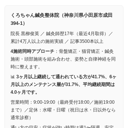
くろちゃん鍼灸整体院（神奈川県小田原市成田
394-1）
院長 黒柳俊英 ／ 鍼灸師歴17年（最近4月取得）／
累計4万人以上の施術実績 ／ 記事3500本以上
4施術同時アプローチ
：骨盤矯正・猫背矯正・鍼灸
施術・頭部施術を組み合わせ、姿勢と自律神経を同
時に整えます。
📊
3ヶ月以上継続して通われている方が41.7%、6ヶ
月以上のメンテナンス層が31.7%、平均継続期間は
4.0ヶ月です。
営業時間：9:00-19:00（最終受付18:00／施術19:00
まで）／定休：水曜・日曜（祝日は水・日以外なら
通常診察）
通い方の目安：症状が強い時期は週1〜隔週、安定