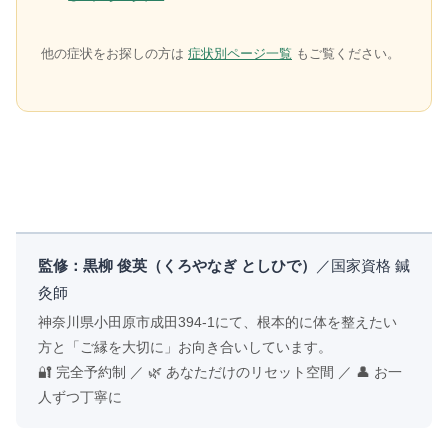
他の症状をお探しの方は
症状別ページ一覧
もご覧ください。
監修：黒柳 俊英（くろやなぎ としひで）
／国家資格 鍼
灸師
神奈川県小田原市成田394-1にて、根本的に体を整えたい
方と「ご縁を大切に」お向き合いしています。
🔐 完全予約制 ／ 🌿 あなただけのリセット空間 ／ 👤 お一
人ずつ丁寧に