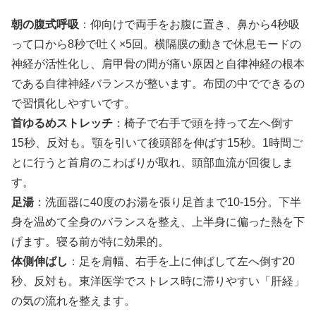
朝の腹式呼吸
：仰向けで両手をお腹に置き、鼻から4秒吸
って口から8秒で吐く×5回。横隔膜の動きで休息モードの
神経が活性化し、肩甲骨の間が痛い原因と自律神経の根本
である自律神経バランスが整います。布団の中でできるの
で習慣化しやすいです。
首ゆるめストレッチ
：椅子で右手で頭を持って左へ倒す
15秒、反対も。顎を引いて後頭部を伸ばす15秒。1時間ご
とに行うと首肩のこわばりが取れ、頭部血流が回復しま
す。
足湯
：洗面器に40度のお湯を張り足首まで10-15分。下半
身を温めて全身のバランスを整え、上半身に偏った熱を下
げます。寝る前が特に効果的。
体側伸ばし
：足を肩幅、右手を上に伸ばして左へ倒す20
秒、反対も。東洋医学でストレス時に滞りやすい「肝経」
の気の流れを整えます。