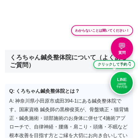
わからないことは聞いてください！
💬
質問
くろちゃん鍼灸整体院について（よくある
ご質問）
クリックして予約 👇
LINE
24時間
予約可能
Q: くろちゃん鍼灸整体院とは？
A: 神奈川県小田原市成田394-1にある鍼灸整体院で
す。国家資格 鍼灸師の黒柳俊英が、骨盤矯正・猫背矯
正・鍼灸施術・頭部施術のお身体に併せて4施術アプ
ローチで、自律神経・腰痛・肩こり・頭痛・不眠など
根本改善を目指す方とご縁を大切にお向き合いしてい