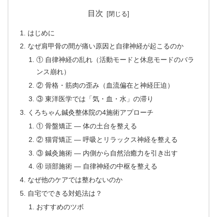
目次
はじめに
なぜ肩甲骨の間が痛い原因と自律神経が起こるのか
① 自律神経の乱れ（活動モードと休息モードのバラ
ンス崩れ）
② 骨格・筋肉の歪み（血流偏在と神経圧迫）
③ 東洋医学では「気・血・水」の滞り
くろちゃん鍼灸整体院の4施術アプローチ
① 骨盤矯正 — 体の土台を整える
② 猫背矯正 — 呼吸とリラックス神経を整える
③ 鍼灸施術 — 内側から自然治癒力を引き出す
④ 頭部施術 — 自律神経の中枢を整える
なぜ他のケアでは整わないのか
自宅でできる対処法は？
おすすめのツボ