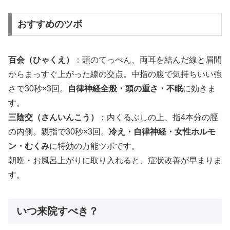
おすすめのツボ
百会（ひゃくえ）
：頭のてっぺん、両耳を結んだ線と眉間
からまっすぐ上がった線の交点。中指の腹で気持ちいい強
さで30秒×3回。
自律神経全般・頭の重さ・不眠
に効きま
す。
三陰交（さんいんこう）
：内くるぶしの上、指4本分の脛
の内側。親指で30秒×3回。
冷え・自律神経・女性ホルモ
ン・むくみ
に特効の万能ツボです。
朝晩・お風呂上がりに取り入れると、症状改善が早まりま
す。
いつ来院すべき？