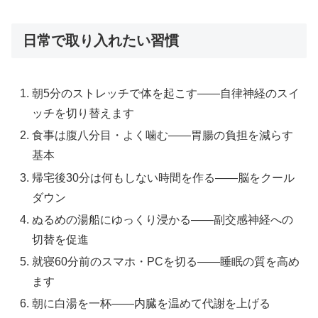
日常で取り入れたい習慣
朝5分のストレッチで体を起こす——自律神経のスイ
ッチを切り替えます
食事は腹八分目・よく噛む——胃腸の負担を減らす
基本
帰宅後30分は何もしない時間を作る——脳をクール
ダウン
ぬるめの湯船にゆっくり浸かる——副交感神経への
切替を促進
就寝60分前のスマホ・PCを切る——睡眠の質を高め
ます
朝に白湯を一杯——内臓を温めて代謝を上げる