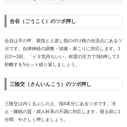
合谷（ごうこく）のツボ押し
合谷は手の甲、親指と人差し指の付け根の合流点にあるツ
ボです。自律神経の調整・頭痛・肩こりに対応します。1
日2〜3回、「イタ気持ちいい」程度の圧力で3秒押して3
秒離すを5セット繰り返しましょう。
三陰交（さんいんこう）のツボ押し
三陰交は内くるぶしの上、指4本分にあるツボです。冷
え・睡眠の質・婦人科系の不調に対応します。寝る前に1
分間、やさしく押しましょう。