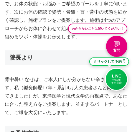
で、お体の状態・お悩み・ご希望のゴールを丁寧に伺いま
す。次にお体の確認で姿勢・骨盤・首・背中の状態を細か
く確認し、施術プランをご提案します。施術は4つのアプ
ローチからお体に合わせて組み立て、最後にご自宅で取り
わからないことは聞いてください！
組めるツボ・体操をお伝えします。
💬
質問
院長より
クリックして予約 👇
LINE
背中暑い なぜは、ご本人にしか分からない辛さがありま
24時間
予約可能
す。私（鍼灸師歴17年・累計4万人の患者さんと向き合っ
てきました）が、東洋医学と現代医学の両視点で、あなた
に合った整え方をご提案します。並走するパートナーとし
て、ご縁を大切にいたします。