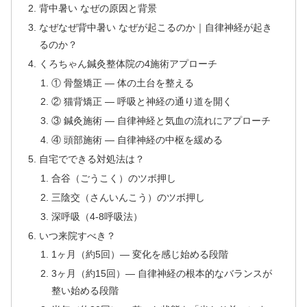
背中暑い なぜの原因と背景
なぜなぜ背中暑い なぜが起こるのか｜自律神経が起き
るのか？
くろちゃん鍼灸整体院の4施術アプローチ
① 骨盤矯正 — 体の土台を整える
② 猫背矯正 — 呼吸と神経の通り道を開く
③ 鍼灸施術 — 自律神経と気血の流れにアプローチ
④ 頭部施術 — 自律神経の中枢を緩める
自宅でできる対処法は？
合谷（ごうこく）のツボ押し
三陰交（さんいんこう）のツボ押し
深呼吸（4-8呼吸法）
いつ来院すべき？
1ヶ月（約5回）— 変化を感じ始める段階
3ヶ月（約15回）— 自律神経の根本的なバランスが
整い始める段階