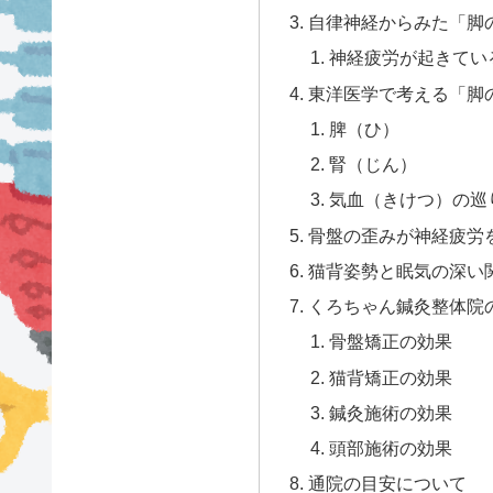
自律神経からみた「脚
神経疲労が起きてい
東洋医学で考える「脚
脾（ひ）
腎（じん）
気血（きけつ）の巡
骨盤の歪みが神経疲労
猫背姿勢と眠気の深い
くろちゃん鍼灸整体院
骨盤矯正の効果
猫背矯正の効果
鍼灸施術の効果
頭部施術の効果
通院の目安について