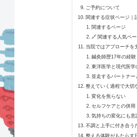
ご予約について
関連する症状ページ｜
関連するページ
🔗 関連する人気ペ
当院ではアプローチを
鍼灸師歴17年の経験
東洋医学と現代医学
並走するパートナー
整えていく過程で大切
変化を焦らない
セルフケアとの併用
気持ちの変化にも意
不調と上手に付き合う
整える体験がもたらす