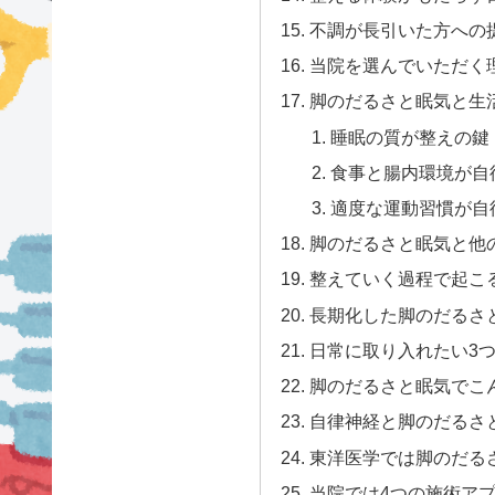
不調が長引いた方への
当院を選んでいただく
脚のだるさと眠気と生
睡眠の質が整えの鍵
食事と腸内環境が自
適度な運動習慣が自
脚のだるさと眠気と他
整えていく過程で起こ
長期化した脚のだるさ
日常に取り入れたい3
脚のだるさと眠気でこ
自律神経と脚のだるさ
東洋医学では脚のだる
当院では4つの施術ア