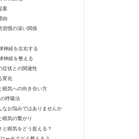
提案
理由
活習慣の深い関係
律神経を左右する
律神経を整える
の症状との関連性
る変化
と眠気への向き合い方
つの呼吸法
んなお悩みではありませんか
と眠気の繋がり
さと眠気をどう捉える？
プローチでどう整える？