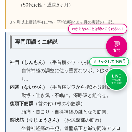
（50代女性・通院5ヶ月）
3ヶ月以上継続率41.7%・平均通院4.0ヶ月の実績の一部。
わからないことは聞いてください！
専門用語ミニ解説
💬
質問
クリックして予約 👇
神門（しんもん）
（手首横ジワ・小指側）
自律神経の調整に使う重要なツボ。3秒×5回押
LINE
し。
24時間
予約可能
内関（ないかん）
（手首横ジワから指3本分肘側）
動悸・吐き気・不眠に。深呼吸と組合せ。
後頭下筋群
（首の付け根の小筋群）
頭痛・首こり・自律神経の鍵となる筋肉。
梨状筋（りじょうきん）
（お尻深部の筋肉）
坐骨神経痛の主犯。骨盤矯正と鍼で同時アプロ