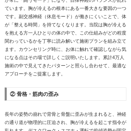
が常に「闘うモード」になり、自律神経のバランスが乱れ
ています。胸が冷えるの根本にある一番大きな要因の一つ
です。副交感神経（休息モード）が働きにくいことで、体
が「整える時間」を持てなくなります。当院は胸が冷える
を抱える方一人ひとりの体の中で、この仕組みがどの程度
関わっているかを丁寧に読み解いて施術プランを組み立て
ます。カウンセリング時に、お体に触れて確認しながら気
になる点はその場で詳しくご説明いたします。累計4万人
施術の中で見えてきたパターンと照らし合わせて、最適な
アプローチをご提案します。
② 骨格・筋肉の歪み
長年の姿勢の崩れで背骨と骨盤に歪みが生まれると、神経
の通り道が物理的に圧迫され、胸が冷えるを起こす指令が
乱れます。デスクワーク・スマホ・運転で前傾姿勢が固定