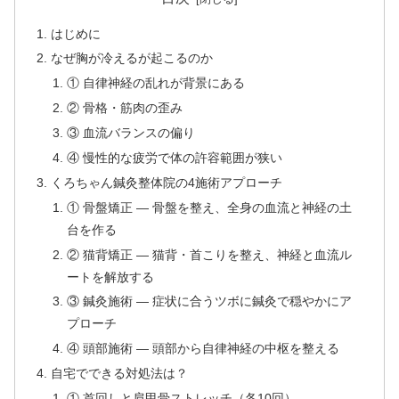
はじめに
なぜ胸が冷えるが起こるのか
① 自律神経の乱れが背景にある
② 骨格・筋肉の歪み
③ 血流バランスの偏り
④ 慢性的な疲労で体の許容範囲が狭い
くろちゃん鍼灸整体院の4施術アプローチ
① 骨盤矯正 — 骨盤を整え、全身の血流と神経の土
台を作る
② 猫背矯正 — 猫背・首こりを整え、神経と血流ル
ートを解放する
③ 鍼灸施術 — 症状に合うツボに鍼灸で穏やかにア
プローチ
④ 頭部施術 — 頭部から自律神経の中枢を整える
自宅でできる対処法は？
① 首回しと肩甲骨ストレッチ（各10回）